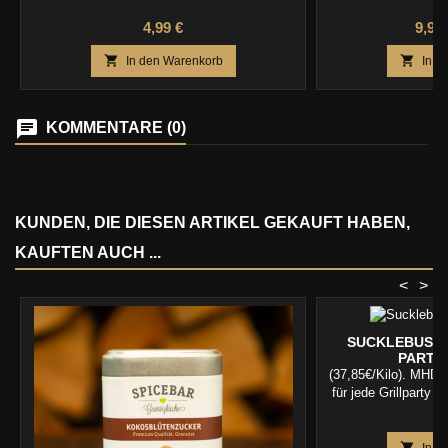
H
Preis
Preis
4,99 €
9,99 


In den Warenkorb
In d
KOMMENTARE (0)
KUNDEN, DIE DIESEN ARTIKEL GEKAUFT HABEN,
KAUFTEN AUCH ...
<
>
SUCKLEBUSTE
PARTY 
(37,85€/Kilo). MHD
für jede Grillparty –
Gesc
Pr
1
