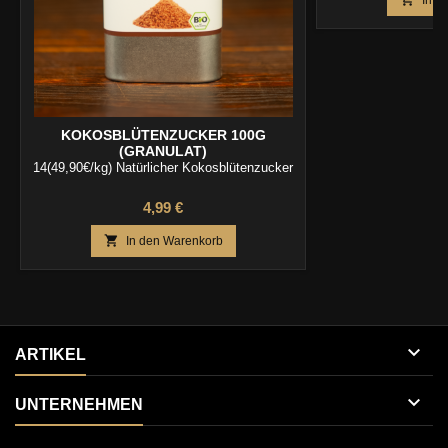
In d
KOKOSBLÜTENZUCKER 100G
(GRANULAT)
14(49,90€/kg) Natürlicher Kokosblütenzucker
Preis
4,99 €

In den Warenkorb

ARTIKEL

UNTERNEHMEN