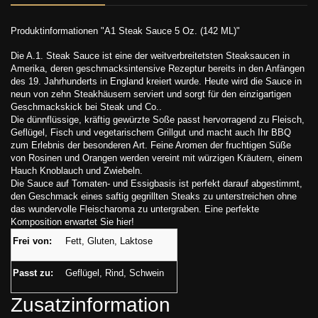
Produktinformationen "A1 Steak Sauce 5 Oz. (142 ML)"
Die A.1. Steak Sauce ist eine der weitverbreitetsten Steaksaucen in
Amerika, deren geschmacksintensive Rezeptur bereits in den Anfängen
des 19. Jahrhunderts in England kreiert wurde. Heute wird die Sauce in
neun von zehn Steakhäusern serviert und sorgt für den einzigartigen
Geschmackskick bei Steak und Co..
Die dünnflüssige, kräftig gewürzte Soße passt hervorragend zu Fleisch,
Geflügel, Fisch und vegetarischem Grillgut und macht auch Ihr BBQ
zum Erlebnis der besonderen Art. Feine Aromen der fruchtigen Süße
von Rosinen und Orangen werden vereint mit würzigen Kräutern, einem
Hauch Knoblauch und Zwiebeln.
Die Sauce auf Tomaten- und Essigbasis ist perfekt darauf abgestimmt,
den Geschmack eines saftig gegrillten Steaks zu unterstreichen ohne
das wundervolle Fleischaroma zu untergraben. Eine perfekte
Komposition erwartet Sie hier!
Frei von:
Fett, Gluten, Laktose
Passt zu:
Geflügel, Rind, Schwein
Zusatzinformation