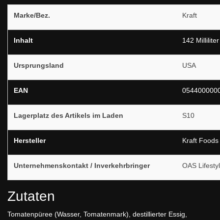
Marke/Bez.
Kraft
Inhalt
142 Millilite
Ursprungsland
USA
EAN
054400000
Lagerplatz des Artikels im Laden
S10
Hersteller
Kraft Foods
Unternehmenskontakt / Inverkehrbringer
OAS Lifesty
Zutaten
Tomatenpüree (Wasser, Tomatenmark), destillierter Essig,