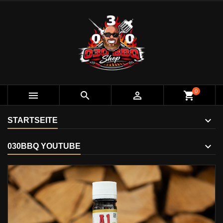
0



shopping_cart
STARTSEITE
030BBQ YOUTUBE