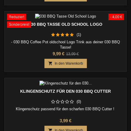
Reduziert
- 4,00 €
030 BBQ TASSE OLD SCHOOL LOGO
Sonderpreis!
(1)
- 030 BBQ Coffee Pot oldschool Logo Trink aus deiner 030 BBQ
Tasse!
Preis
Verkaufspreis
9,99 €
13,99 €

In den Warenkorb
KLINGENSCHUTZ FÜR DEN 030 BBQ CUTTER
(0)
Klingenschutz passend für den scharfen 030 BBQ Cutter !
Preis
3,99 €

In den Warenkorb