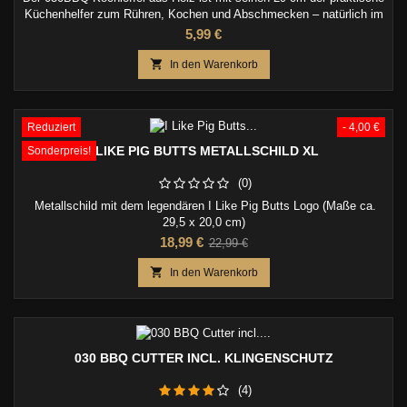
Küchenhelfer zum Rühren, Kochen und Abschmecken – natürlich im
passenden 030BBQ Look.
Preis
5,99 €

In den Warenkorb
Reduziert
- 4,00 €
I LIKE PIG BUTTS METALLSCHILD XL
Sonderpreis!
(0)
Metallschild mit dem legendären I Like Pig Butts Logo (Maße ca.
29,5 x 20,0 cm)
Preis
Verkaufspreis
18,99 €
22,99 €

In den Warenkorb
030 BBQ CUTTER INCL. KLINGENSCHUTZ
(4)