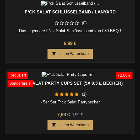
F*CK SALAT SCHLÜSSELBAND / LANYARD
(0)
Das legendäre F*ck Salat Schlüsselband von 030 BBQ !
Preis
6,99 €

In den Warenkorb
Reduziert
- 2,00 €
F*CK SALAT PARTY CUPS SET (5X 0,5 L BECHER)
Sonderpreis!
(1)
- 5er Set F*ck Salat Partybecher
Preis
Verkaufspreis
7,99 €
9,99 €

In den Warenkorb