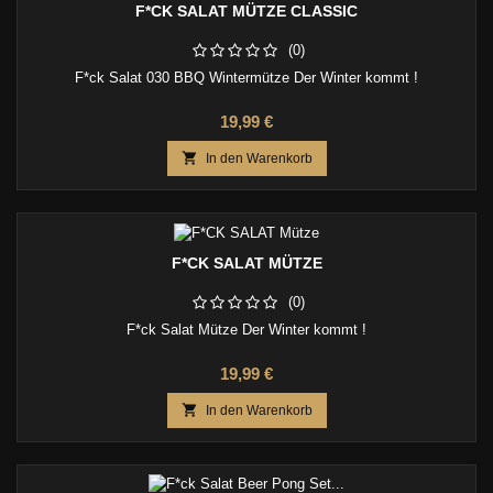
F*CK SALAT MÜTZE CLASSIC
(0)
F*ck Salat 030 BBQ Wintermütze Der Winter kommt !
Preis
19,99 €

In den Warenkorb
F*CK SALAT MÜTZE
(0)
F*ck Salat Mütze Der Winter kommt !
Preis
19,99 €

In den Warenkorb