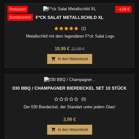
Reduziert
- 4,00 €
F*CK SALAT METALLSCHILD XL
Sonderpreis!
(1)
Metallschild mit dem legendären F*ck Salat Logo
Preis
Verkaufspreis
18,99 €
22,99 €

In den Warenkorb
030 BBQ / CHAMPAGNER BIERDECKEL SET 10 STÜCK
(0)
Der 030 Bierdeckel, der Standart unter jedem Glas!
Preis
3,99 €

In den Warenkorb