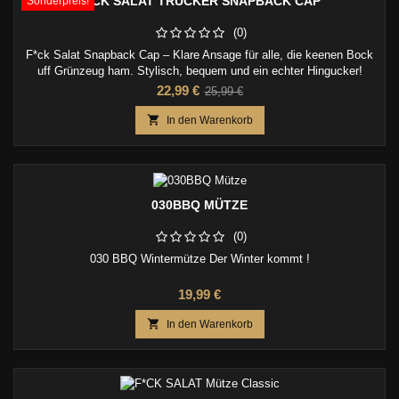
F*CK SALAT TRUCKER SNAPBACK CAP
Sonderpreis!
(0)
F*ck Salat Snapback Cap – Klare Ansage für alle, die keenen Bock
uff Grünzeug ham. Stylisch, bequem und ein echter Hingucker!
Preis
Verkaufspreis
22,99 €
25,99 €

In den Warenkorb
030BBQ MÜTZE
(0)
030 BBQ Wintermütze Der Winter kommt !
Preis
19,99 €

In den Warenkorb