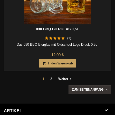
030 BBQ BIERGLAS 0,5L
(1)
Das 030 BBQ Bierglas mit Oldschool Logo Druck 0,5L
Preis
12,99 €

In den Warenkorb

1
2
Weiter

ZUM SEITENANFANG

ARTIKEL