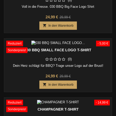
(0)
Voll in die Fresse. 030 BBQ Big Face Logo Shirt
Preis
Verkaufspreis
24,99 €
29,99 €

In den Warenkorb
Reduziert
- 5,00 €
030 BBQ SMALL FACE LOGO T-SHIRT
Sonderpreis!
(0)
Dein Herz schlägt für BBQ? Trage unser Logo auf der Brust!
Preis
Verkaufspreis
24,99 €
29,99 €

In den Warenkorb
Reduziert
- 14,99 €
CHAMPAGNER T-SHIRT
Sonderpreis!