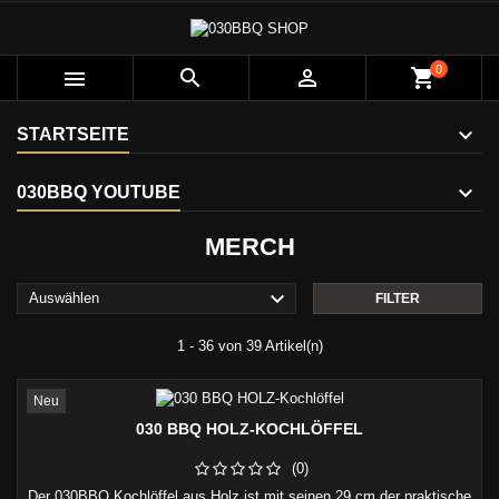
0



shopping_cart
STARTSEITE
030BBQ YOUTUBE
MERCH

Auswählen
FILTER
1 - 36 von 39 Artikel(n)
Neu
030 BBQ HOLZ-KOCHLÖFFEL
(0)
Der 030BBQ Kochlöffel aus Holz ist mit seinen 29 cm der praktische