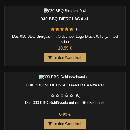
030 BBQ BIERGLAS 0,4L
(2)
Das 030 BBQ Bierglas mit Oldschool Logo Druck 0,4L (Limited
Edition)
Preis
10,99 €

In den Warenkorb
030 BBQ SCHLÜSSELBAND / LANYARD
(0)
Das 030 BBQ Schlüsselband mit Steckschnalle
Preis
6,99 €

In den Warenkorb