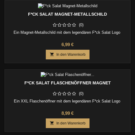
F*CK SALAT MAGNET-METALLSCHILD
(0)
Ein Magnet-Metallschild mit dem legendären F*ck Salat Logo
Preis
6,99 €

In den Warenkorb
F*CK SALAT FLASCHENÖFFNER MAGNET
(0)
Ein XXL Flaschenöffner mit dem legendären F*ck Salat Logo
Preis
8,99 €

In den Warenkorb