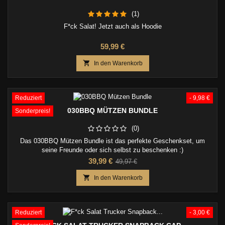
(1)
F*ck Salat! Jetzt auch als Hoodie
Preis
59,99 €

In den Warenkorb
Reduziert
- 9,98 €
030BBQ MÜTZEN BUNDLE
Sonderpreis!
(0)
Das 030BBQ Mützen Bundle ist das perfekte Geschenkset, um
seine Freunde oder sich selbst zu beschenken :)
Preis
Verkaufspreis
39,99 €
49,97 €

In den Warenkorb
Reduziert
- 3,00 €