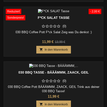
Reduziert
- 2,00 €
F*CK SALAT TASSE
Sonderpreis!
(0)
030 BBQ Coffee Pott F*ck Salat Zeig was Du denkst :)
Preis
Verkaufspreis
11,99 €
13,99 €

In den Warenkorb
030 BBQ TASSE - BÄÄÄMMM, ZAACK, GEIL
(0)
030 BBQ Coffee Pott BÄÄÄMMM, ZAACK, GEIL Trink aus deiner
030 BBQ Tasse!
Preis
11,99 €

In den Warenkorb