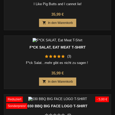
I Like Pig Butts and I cannot lie!
Preis
35,99 €

In den Warenkorb
F*CK SALAT, EAT MEAT T-SHIRT
(3)
F*ck Salat...mehr gibt es nicht zu sagen !
Preis
35,99 €

In den Warenkorb
Reduziert
- 5,00 €
030 BBQ BIG FACE LOGO T-SHIRT
Sonderpreis!