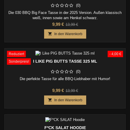
(0)
Die 030 BBQ Big Face Tasse in der 2025 Version. Außen klassisch
weiß, innen sowie am Henkel schwarz.
Preis
Verkaufspreis
9,99 €
13,99 €

In den Warenkorb
Reduziert
- 4,00 €
I LIKE PIG BUTTS TASSE 325 ML
Sonderpreis!
(0)
Die perfekte Tasse für alle BBQ-Liebhaber mit Humor!
Preis
Verkaufspreis
9,99 €
13,99 €

In den Warenkorb
F*CK SALAT HOODIE