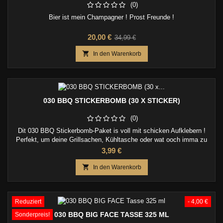
(0)
Bier ist mein Champagner ! Prost Freunde !
Preis
Verkaufspreis
20,00 €
34,99 €

In den Warenkorb
030 BBQ STICKERBOMB (30 X STICKER)
(0)
Dit 030 BBQ Stickerbomb-Paket is voll mit schicken Aufklebern !
Perfekt, um deine Grillsachen, Kühltasche oder wat ooch imma zu
tunen !
Preis
3,99 €

In den Warenkorb
Reduziert
- 4,00 €
030 BBQ BIG FACE TASSE 325 ML
Sonderpreis!