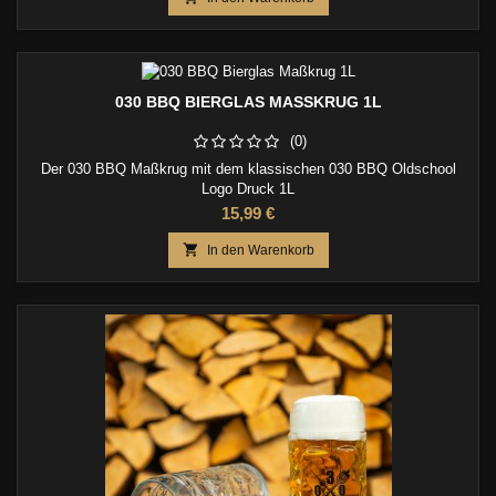
030 BBQ BIERGLAS MASSKRUG 1L
(0)
Der 030 BBQ Maßkrug mit dem klassischen 030 BBQ Oldschool
Logo Druck 1L
Preis
15,99 €

In den Warenkorb