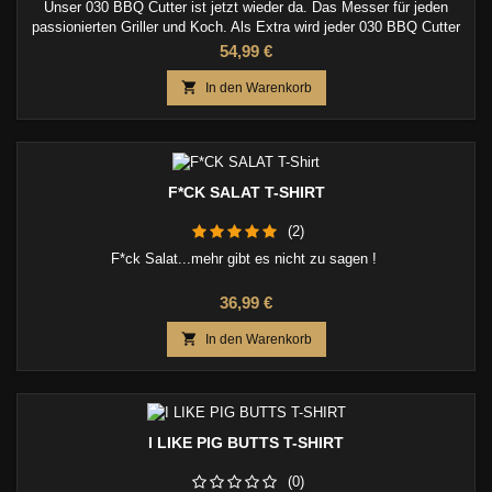
Unser 030 BBQ Cutter ist jetzt wieder da. Das Messer für jeden
passionierten Griller und Koch. Als Extra wird jeder 030 BBQ Cutter
mit einen Klingenschutz geliefert.
Preis
54,99 €

In den Warenkorb
F*CK SALAT T-SHIRT
(2)
F*ck Salat...mehr gibt es nicht zu sagen !
Preis
36,99 €

In den Warenkorb
I LIKE PIG BUTTS T-SHIRT
(0)