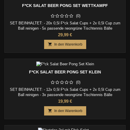
F*CK SALAT BEER PONG SET WETTKAMPF
(0)
SET BEINHALTET: - 20x 0,5l F*ck Salat Cups + 2x 0,5l Cup zum
Ball reinigen - 5x passende neongrüne Tischtennis Bälle
Preis
29,99 €

In den Warenkorb
F*CK SALAT BEER PONG SET KLEIN
(0)
SET BEINHALTET: - 12x 0,5l F*ck Salat Cups + 2x 0,5l Cup zum
Ball reinigen - 3x passende neongrüne Tischtennis Bälle
Preis
19,99 €

In den Warenkorb