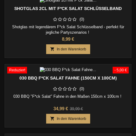
SHOTGLAS 2CL MIT F*CK SALAT SCHLÜSSELBAND
(0)
Shotglas mit legendärem F*ck Salat Schlüsselband - perfekt für
jegliche Partyszenarios !
Preis
8,99 €

In den Warenkorb
Reduziert
- 5,00 €
030 BBQ F*CK SALAT FAHNE (150CM X 100CM)
(0)
030 BBQ "F*ck Salat" Fahne in den Maßen 150cm x 100cm !
Preis
Verkaufspreis
34,99 €
39,99 €

In den Warenkorb