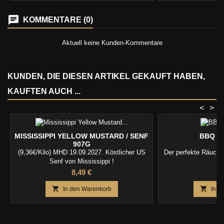
KOMMENTARE (0)
Aktuell keine Kunden-Kommentare
KUNDEN, DIE DIESEN ARTIKEL GEKAUFT HABEN,
KAUFTEN AUCH ...
<
>
MISSISSIPPI YELLOW MUSTARD / SENF
BBQ S
907G
(9,36€/Kilo) MHD 19.09.2027. Köstlicher US
Der perfekte Räucher
Senf von Mississippi !
Preis
P
8,49 €
9


In den Warenkorb
In d