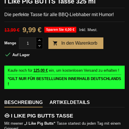
I Like PIG BUTTS Tasse 325 ml
Die perfekte Tasse für alle BBQ-Liebhaber mit Humor!
9,99 €
13,99 €
Sparen Sie 4,00 €
Inkl. Mwst.

In den Warenkorb
Menge

Auf Lager
Kaufe noch für
125,00 €
ein, um kostenlosen Versand zu erhalten !
*GILT NUR FÜR BESTELLUNGEN INNERHALB DEUTSCHLANDS
!
BESCHREIBUNG
ARTIKELDETAILS
🐽 I LIKE
PIG BUTTS TASSE
Mit meener
„I Like Pig Butts“
Tasse startest du jeden Tag mit einem
Grinsen!