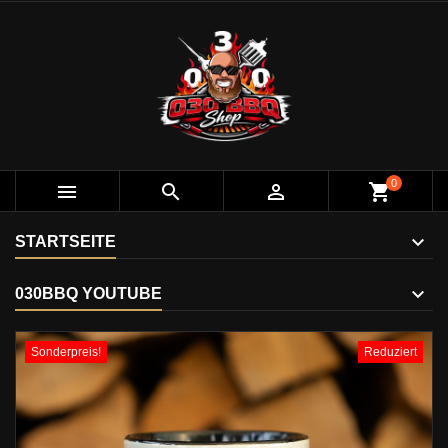
0



shopping_cart
STARTSEITE
030BBQ YOUTUBE
Sonderpreis!
Reduziert