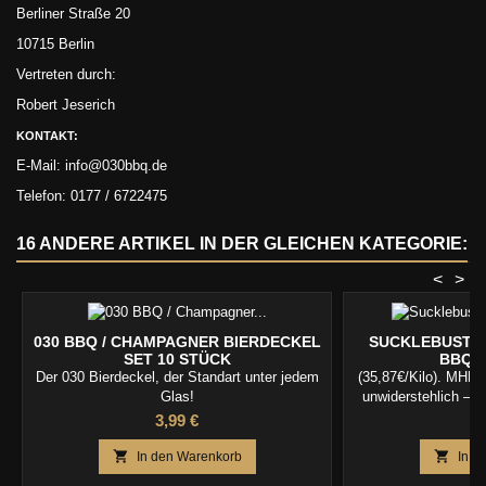
Berliner Straße 20
10715 Berlin
Vertreten durch:
Robert Jeserich
KONTAKT:
E-Mail: info@030bbq.de
Telefon: 0177 / 6722475
16 ANDERE ARTIKEL IN DER GLEICHEN KATEGORIE:
<
>
030 BBQ / CHAMPAGNER BIERDECKEL
SUCKLEBUSTER
SET 10 STÜCK
BBQ R
Der 030 Bierdeckel, der Standart unter jedem
(35,87€/Kilo). MHD 
Glas!
unwiderstehlich – f
Preis
Pr
3,99 €
1


In den Warenkorb
In d