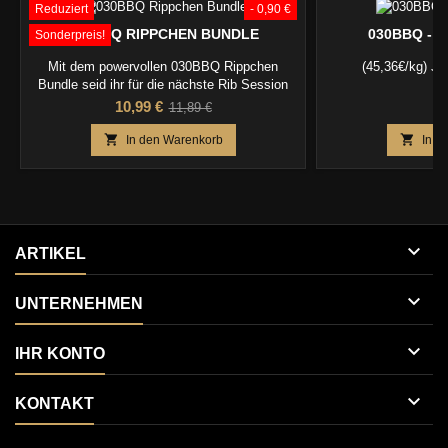
Reduziert
- 0,90 €
030BBQ RIPPCHEN BUNDLE
030BBQ - I
Sonderpreis!
Mit dem powervollen 030BBQ Rippchen
(45,36€/kg) Ju
Bundle seid ihr für die nächste Rib Session
bestens ausgestattet ! MHD 09/27
Preis
Verkaufspreis
P
10,99 €
4
11,89 €


In den Warenkorb
In d

ARTIKEL

UNTERNEHMEN

IHR KONTO

KONTAKT