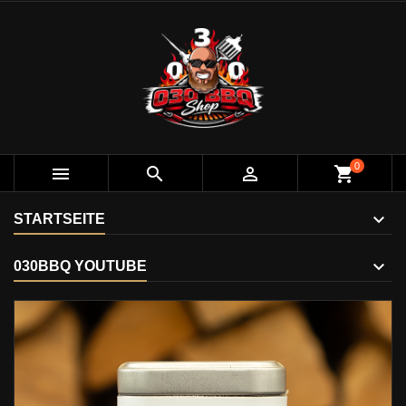
0



shopping_cart
STARTSEITE
030BBQ YOUTUBE