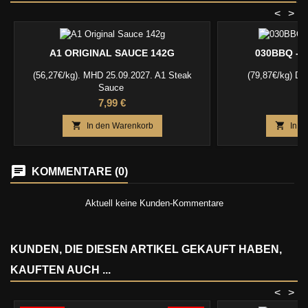
<
>
A1 ORIGINAL SAUCE 142G
030BBQ - 
(56,27€/kg). MHD 25.09.2027. A1 Steak
(79,87€/kg) Dit
Sauce
Preis
P
7,99 €
5


In den Warenkorb
In d
KOMMENTARE (0)
Aktuell keine Kunden-Kommentare
KUNDEN, DIE DIESEN ARTIKEL GEKAUFT HABEN,
KAUFTEN AUCH ...
<
>