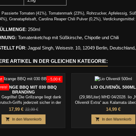
:
Passierte Tomaten (41%), Tomatenmark (23%), Rohrzucker, Apfelessig, Süßkir
4%), Granatapfelsaft, Carolina Reaper Chili Pulver (0,2%), Verdickungsmittel
FÜLLMENGE
:
250ml
HNUNG:
Tomatenketchup mit Süßkirsche, Chipotle und Chili
TELLT FÜR
:
Jagpal Singh, Weisestr. 10, 12049 Berlin, Deutschland
ERE ARTIKEL IN DER GLEICHEN KATEGORIE:
rt
- 5,00 €
LLZANGE BBQ MIT 030 BBQ
LIO OLIVENÖL 500ML
reis!
BRANDING
Gegrillte! Die Grillzange liegt dank
(29,98/Liter) MHD 04/2028. lio „
rutsch-Griffs jederzeit sicher in der
Olivenöl Extra“ aus Kalamata über
d macht das Auflegen, Wenden und
hochwertiger Qualität und mild-fr
Preis
Verkaufspreis
Preis
17,99 €
14,99 €
22,99 €
n von gegrilltem Fleisch, Fisch und
Geschmack.
Gemüse zum Vergnügen.


In den Warenkorb
In den Warenkorb