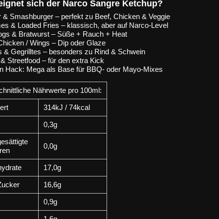
eignet sich der Narco Sangre Ketchup?
r & Smashburger
– perfekt zu Beef, Chicken & Veggie
s & Loaded Fries
– klassisch, aber auf Narco-Level
ogs & Bratwurst
– Süße + Rauch + Heat
Chicken / Wings
– Dip oder Glaze
 & Gegrilltes
– besonders zu Rind & Schwein
& Streetfood
– für den extra Kick
en Hack
: Mega als Base für BBQ- oder Mayo-Mixes
hnittliche Nährwerte pro 100ml:
ert
314kJ / 74kcal
0,3g
esättigte
0,0g
ren
hydrate
17,0g
Zucker
16,6g
0,9g
1,6g