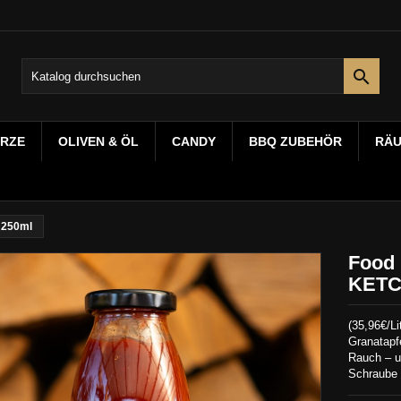

RZE
OLIVEN & ÖL
CANDY
BBQ ZUBEHÖR
RÄ
 250ml
Food 
KETC
(35,96€/Li
Granatapfe
Rauch – u
Schraube a