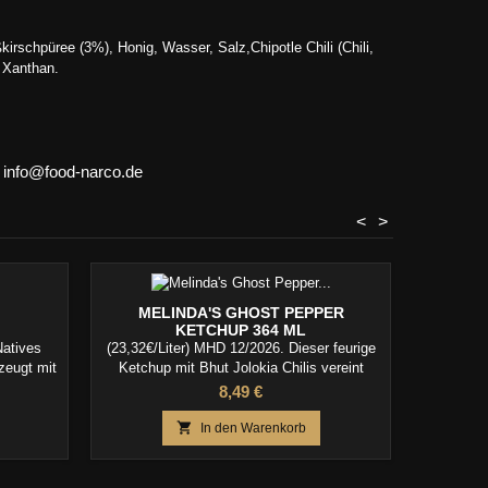
schpüree (3%), Honig, Wasser, Salz,Chipotle Chili (Chili,
: Xanthan.
, info@food-narco.de
<
>
MELINDA'S GHOST PEPPER
F*CK
KETCHUP 364 ML
Natives
(23,32€/Liter) MHD 12/2026. Dieser feurige
Das leg
zeugt mit
Ketchup mit Bhut Jolokia Chilis vereint
uchtigem
intensive Schärfe mit einer fruchtigen Note
Preis
8,49 €
!

In den Warenkorb