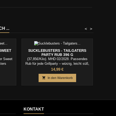
 ...
<
>
SWEET
SUCKLEBUSTERS - TAILGATERS
AXT
PARTY RUB 396 G
er Sweet
(37,85€/Kilo). MHD 02/2028. Passendes
(11,49€
ters
Rub für jede Grillparty – würzig, leicht süß,
Devil
rutaler
voller Geschmack !
aromat
Preis
14,99 €
le, die
Frucht
n liefern

In den Warenkorb
KONTAKT