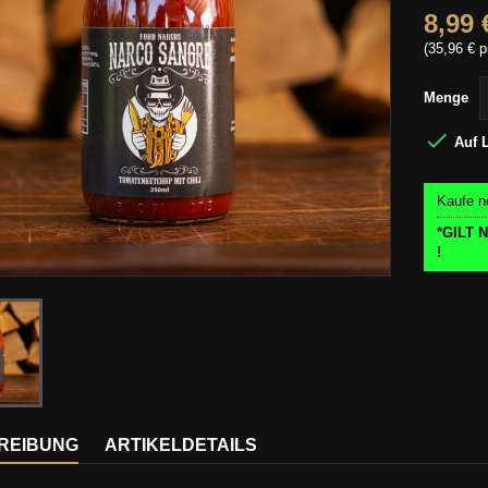
8,99 
(35,96 € p
Menge

Auf 
Kaufe n
*GILT
!
REIBUNG
ARTIKELDETAILS