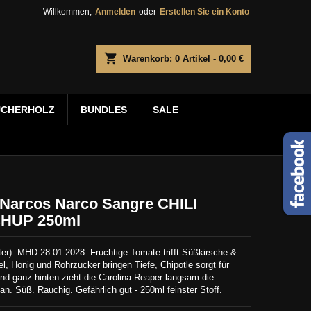
Willkommen,
Anmelden
oder
Erstellen Sie ein Konto
shopping_cart
Warenkorb:
0
Artikel - 0,00 €
UCHERHOLZ
BUNDLES
SALE
Narcos Narco Sangre CHILI
HUP 250ml
ter).
MHD 28.01.2028.
Fruchtige Tomate trifft Süßkirsche &
l, Honig und Rohrzucker bringen Tiefe, Chipotle sorgt für
nd ganz hinten zieht die Carolina Reaper langsam die
n. Süß. Rauchig. Gefährlich gut - 250ml feinster Stoff.