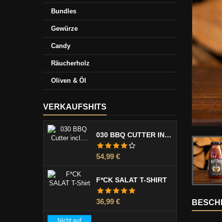
Bundles
Gewürze
Candy
Räucherholz
Oliven & Öl
VERKAUFSHITS
030 BBQ CUTTER INCL. KLINGENSCHUTZ
Preis
54,99 €
F*CK SALAT T-SHIRT
Preis
36,99 €
BESCH
Nicht auf