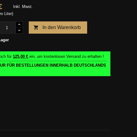
€
Inkl. Mwst.
ro Liter)

In den Warenkorb
Lager
och für
125,00 €
ein, um kostenlosen Versand zu erhalten !
 NUR FÜR BESTELLUNGEN INNERHALB DEUTSCHLANDS