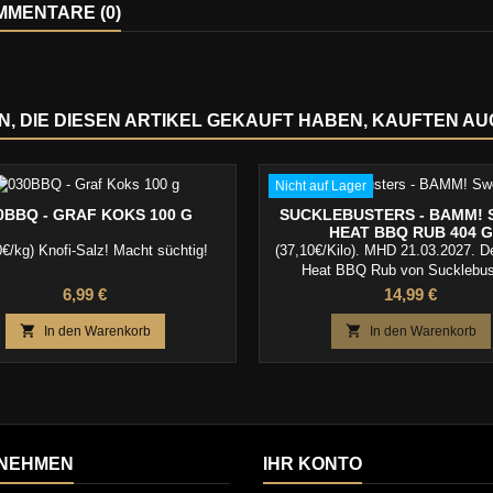
MENTARE (0)
, DIE DIESEN ARTIKEL GEKAUFT HABEN, KAUFTEN AUCH
Nicht auf Lager
0BBQ - GRAF KOKS 100 G
SUCKLEBUSTERS - BAMM! 
HEAT BBQ RUB 404 G
0€/kg) Knofi-Salz! Macht süchtig!
(37,10€/Kilo). MHD 21.03.2027. D
Heat BBQ Rub von Sucklebus
kombiniert intensive Süße mit b
Preis
Preis
6,99 €
14,99 €
Habanero-Schärfe – perfekt für al
beim BBQ nicht nur spielen, sonder


In den Warenkorb
In den Warenkorb
wollen.
NEHMEN
IHR KONTO