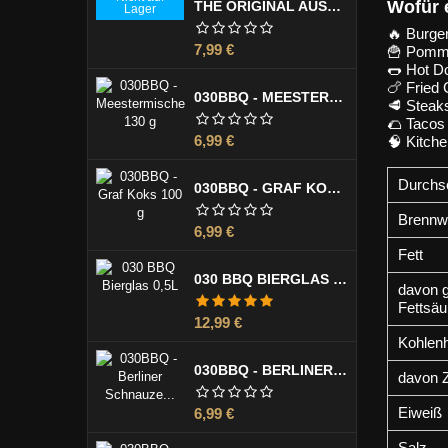
Wofür 
THE ORIGINAL AUSTRALIAN LUMI LUMI MARINADE 355 ML
Lager
🔥
Burge
Preis
7,99 €
🍟
Pomme
🌭
Hot D
🍗
Fried 
030BBQ - MEESTERMISCHE 130 G
🥩
Steaks
🌮
Tacos 
Preis
6,99 €
🧠
Kitch
Durchsc
030BBQ - GRAF KOKS 100 G
Brennw
Preis
6,99 €
Fett
030 BBQ BIERGLAS 0,5L
davon g
Fettsäu
Preis
12,99 €
Kohlen
030BBQ - BERLINER SCHNAUZE 100 G
davon 
Preis
Eiweiß
6,99 €
Salz