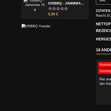
030BBQ - JAMMMAZ 75 G
ZUTATEN
Preis
5,99 €
Rauch) (0,
NETTO
BEZEIC
HERGES
16 AND
Reduzie
GRI
Sonderp
Ran ans 
des Anti
Hand un
Serviere