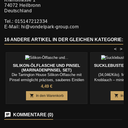
74072 Heilbronn
Deutschland
Tel.: 015147212334
E-Mail: hi@vondelpark-group.com
16 ANDERE ARTIKEL IN DER GLEICHEN KATEGORIE:
<
>
SILIKON-ÖLFLASCHE UND PINSEL
SUCKLEBUSTERS 
(MARINADENPINSEL SET)
Die Tarrington House Silikon-Ölflasche mit
(34,04€/Kilo). MHD
Pinsel ermöglicht präzises, sauberes Einölen
Knoblauch – minimal
und Marinieren beim Kochen, Backen und
authentisch gut!
Preis
Pr
4,49 €
1
Grillen.
Suckl


In den Warenkorb
In d
KOMMENTARE (0)