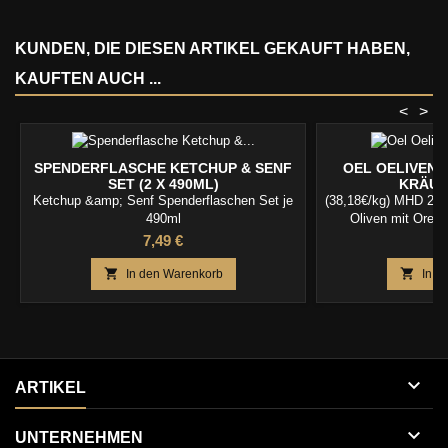
KUNDEN, DIE DIESEN ARTIKEL GEKAUFT HABEN,
KAUFTEN AUCH ...
<
>
SPENDERFLASCHE KETCHUP & SENF
OEL OELIVEN 
SET (2 X 490ML)
KRÄUT
Ketchup &amp; Senf Spenderflaschen Set je
(38,18€/kg) MHD 29.1
490ml
Oliven mit Oreg
Preis
P
7,49 €
6


In den Warenkorb
In d

ARTIKEL

UNTERNEHMEN