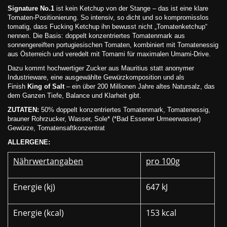
Signature No.1
ist kein Ketchup von der Stange – das ist eine klare
Tomaten-Positionierung. So intensiv, so dicht und so kompromisslos
tomatig, dass Fucking Ketchup ihn bewusst nicht „Tomatenketchup“
nennen. Die Basis: doppelt konzentriertes Tomatenmark aus
sonnengereiften portugiesischen Tomaten, kombiniert mit Tomatenessig
aus Österreich und veredelt mit Tomami für maximalen Umami-Drive.
Dazu kommt hochwertiger Zucker aus Mauritius statt anonymer
Industrieware, eine ausgewählte Gewürzkomposition und als
Finish
King of Salt
– ein über 200 Millionen Jahre altes Natursalz, das
dem Ganzen Tiefe, Balance und Klarheit gibt.
ZUTATEN:
50% doppelt konzentriertes Tomatenmark, Tomatenessig,
brauner Rohrzucker, Wasser, Sole* (*Bad Essener Urmeerwasser)
Gewürze, Tomatensaftkonzentrat
ALLERGENE:
Nährwertangaben
pro 100g
Energie (kj)
647 kJ
Energie (kcal)
153 kcal