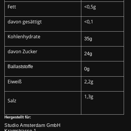
Fett
<0,5g
davon gesättigt
<0,1
Kohlenhydrate
35g
davon Zucker
24g
Ballaststoffe
0g
Eiweiß
2,2g
1,3g
Salz
Hergestellt für:
Studio Amsterdam GmbH
Kramstrasse 1