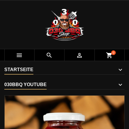
0



shopping_cart
STARTSEITE
030BBQ YOUTUBE