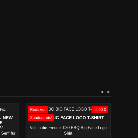
<
>
Reduziert
- 5,00 €
- NEW
030 BBQ BIG FACE LOGO T-SHIRT
ROTE P
Sonderpreis!
F
27.
Voll in die Fresse. 030 BBQ Big Face Logo
(28,87€/
 Senf für
Shirt