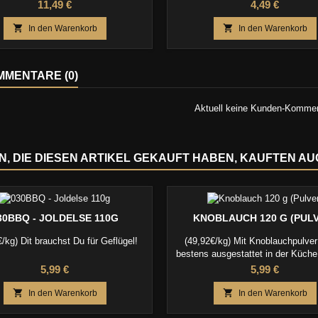
holz verleihen Fleisch, Fisch und
Hot Dogs, Burger und viele andere 
Preis
Preis
11,49 €
4,49 €
eine markante, edle Whisky-Note.


In den Warenkorb
In den Warenkorb
MENTARE (0)
Aktuell keine Kunden-Komme
, DIE DIESEN ARTIKEL GEKAUFT HABEN, KAUFTEN AUCH
30BBQ - JOLDELSE 110G
KNOBLAUCH 120 G (PUL
/kg) Dit brauchst Du für Geflügel!
(49,92€/kg) Mit Knoblauchpulve
bestens ausgestattet in der Küch
Grill!
Preis
Preis
5,99 €
5,99 €


In den Warenkorb
In den Warenkorb