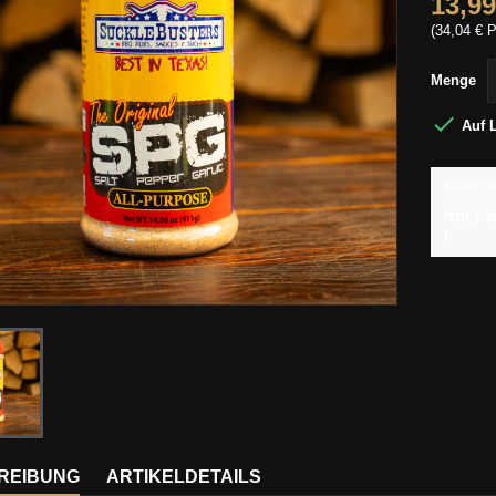
13,99
(34,04 € P
Menge

Auf 
Kaufe n
*GILT
!
REIBUNG
ARTIKELDETAILS