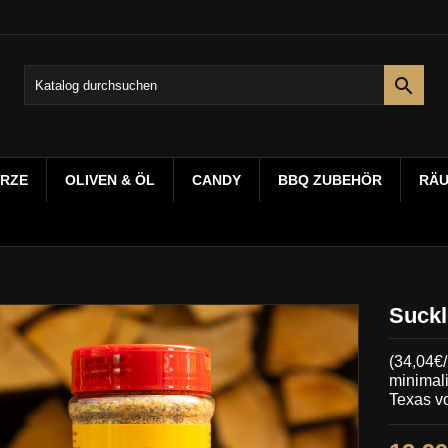

RZE
OLIVEN & ÖL
CANDY
BBQ ZUBEHÖR
RÄ
Suckl
(34,04€
minimali
Texas v