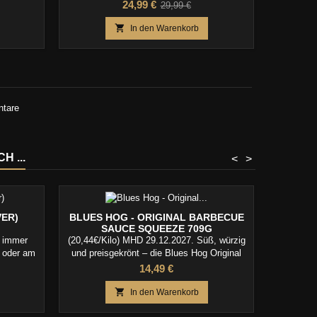
Gerichte!
Preis
Verkaufspreis
24,99 €
29,99 €

In den Warenkorb
ntare
 ...
<
>
VER)
BLUES HOG - ORIGINAL BARBECUE
SUCKLE
SAUCE SQUEEZE 709G
CH
r immer
(20,44€/Kilo) MHD 29.12.2027. Süß, würzig
(34,63€/
e oder am
und preisgekrönt – die Blues Hog Original
BBQ R
BBQ Sauce in der praktischen Squeeze-
texani
Preis
14,49 €
Flasche!

In den Warenkorb