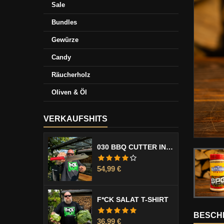
Sale
Bundles
Gewürze
Candy
Räucherholz
Oliven & Öl
VERKAUFSHITS
030 BBQ CUTTER INCL. KLINGENSCHUTZ
Preis
54,99 €
F*CK SALAT T-SHIRT
BESCH
Preis
36,99 €