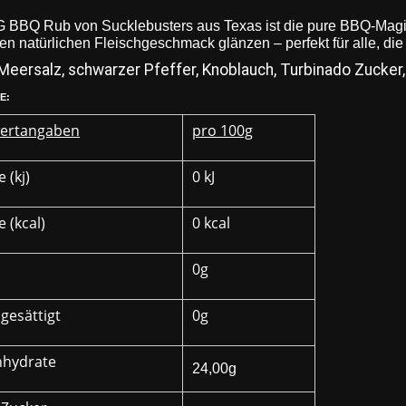
 BBQ Rub von Sucklebusters aus Texas ist die pure BBQ-Magie
en natürlichen Fleischgeschmack glänzen – perfekt für alle, die 
Meersalz, schwarzer Pfeffer, Knoblauch, Turbinado Zucker,
E:
ertangaben
pro 100g
 (kj)
0 kJ
 (kcal)
0 kcal
0g
gesättigt
0g
nhydrate
24,00g