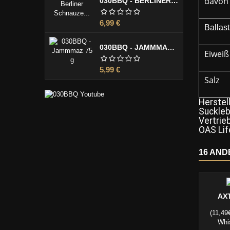
davon
030BBQ - BERLINER SCHNAUZE 100 G
Preis
6,99 €
Ballast
030BBQ - JAMMMAZ 75 G
Eiweiß
Preis
5,99 €
Salz
Herstell
Suckleb
Vertrieb
OAS Lif
16 AND
AX
(11,49
Whi