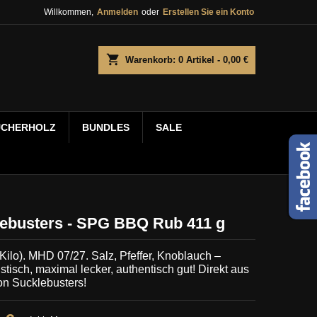
Willkommen,
Anmelden
oder
Erstellen Sie ein Konto
shopping_cart
Warenkorb:
0
Artikel - 0,00 €
UCHERHOLZ
BUNDLES
SALE
ebusters - SPG BBQ Rub 411 g
/Kilo). MHD 07/27.
Salz, Pfeffer, Knoblauch –
stisch, maximal lecker, authentisch gut! Direkt aus
on Sucklebusters!