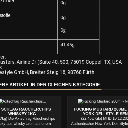
 Zucker
0g
stoffe
0g
0g
41,46g
er:
usters, Airline Dr (Suite 40, 500, 75019 Coppell TX, USA
:
estyle GmbH, Breiter Steig 18, 90768 Fürth
ERE ARTIKEL IN DER GLEICHEN KATEGORIE:
TSCHLAG RÄUCHERCHIPS
FUCKING MUSTARD 200ML 
WHISKEY 1KG
YORK DELI STYLE SEN
€/kg) Die Axtschlag Räucherchips
(22,45€/Kilo) MHD 10.12.20
sky aus whisky-aromatisiertem
Authentischer New York Deli Style