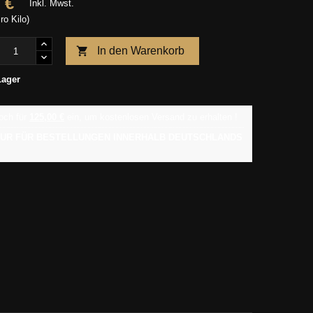
 €
Inkl. Mwst.
ro Kilo)

In den Warenkorb
Lager
och für
125,00 €
ein, um kostenlosen Versand zu erhalten !
 NUR FÜR BESTELLUNGEN INNERHALB DEUTSCHLANDS