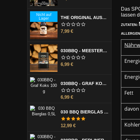
Das SPG
lassen d
Nicht auf
THE ORIGINAL AUSTRALIAN LUMI LUMI MARINADE 355 ML
Lager
ZUTATEN:
Preis
7,99 €
ALLERGEN
Nährw
030BBQ - MEESTERMISCHE 130 G
Energie
Preis
6,99 €
Energie
030BBQ - GRAF KOKS 100 G
Fett
Preis
6,99 €
davon 
030 BBQ BIERGLAS 0,5L
Kohle
Preis
12,99 €