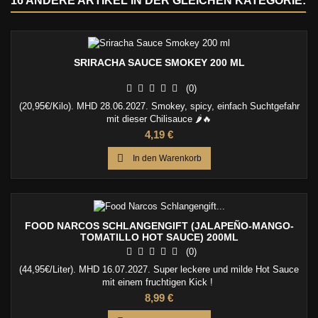
16 ANDERE ARTIKEL IN DER GLEICHEN KATEGORIE:
SRIRACHA SAUCE SMOKEY 200 ML
(0)
(20,95€/Kilo). MHD 28.06.2027. Smokey, spicy, einfach Suchtgefahr
mit dieser Chilisauce 🌶️🔥
Preis
4,19 €

In den Warenkorb
FOOD NARCOS SCHLANGENGIFT (JALAPEÑO-MANGO-
TOMATILLO HOT SAUCE) 200ML
(0)
(44,95€/Liter). MHD 16.07.2027. Super leckere und milde Hot Sauce
mit einem fruchtigen Kick !
Preis
8,99 €