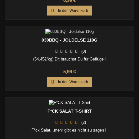
6,99 €

In den Warenkorb
030BBQ - JOLDELSE 110G
(0)
(54,45€/kg) Dit brauchst Du für Geflügel!
Preis
5,99 €

In den Warenkorb
F*CK SALAT T-SHIRT
(2)
F*ck Salat...mehr gibt es nicht zu sagen !