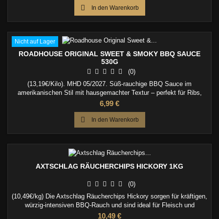

In den Warenkorb
Nicht auf Lager
ROADHOUSE ORIGINAL SWEET & SMOKY BBQ SAUCE
530G
(0)
(13,19€/Kilo). MHD 05/2027. Süß-rauchige BBQ Sauce im
amerikanischen Stil mit hausgemachter Textur – perfekt für Ribs,
Pulled Pork, Burger und BBQ-Klassiker.
Preis
6,99 €

In den Warenkorb
AXTSCHLAG RÄUCHERCHIPS HICKORY 1KG
(0)
(10,49€/kg) Die Axtschlag Räucherchips Hickory sorgen für kräftigen,
würzig-intensiven BBQ-Rauch und sind ideal für Fleisch und
klassisches amerikanisches Barbecue.
Preis
10,49 €