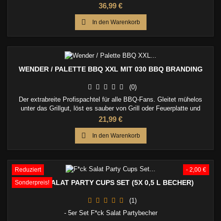
Preis
36,99 €

In den Warenkorb
WENDER / PALETTE BBQ XXL MIT 030 BBQ BRANDING
(0)
Der extrabreite Profispachtel für alle BBQ-Fans. Gleitet mühelos
unter das Grillgut, löst es sauber von Grill oder Feuerplatte und
macht das gekonnte Wenden saftiger Burgerpatties zum puren BBQ-
Preis
21,99 €
Vergnügen.

In den Warenkorb
Reduziert
- 2,00 €
F*CK SALAT PARTY CUPS SET (5X 0,5 L BECHER)
Sonderpreis!
(1)
- 5er Set F*ck Salat Partybecher