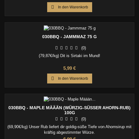

In den Warenkorb
030BBQ - JAMMMAZ 75 G
(0)
(79,87€/kg) Dit is Sirtaki im Mund!
Preis
5,99 €

In den Warenkorb
030BBQ - MAPLE MÄÄÄN (WÜRZIG-SÜSSER AHORN-RUB) 1
00G
(0)
(69,90€/kg) Unser Rub liefert dir goldig-süße Tiefe von Ahornsirup mit
kräftig abgestimmter Würze.
Preis