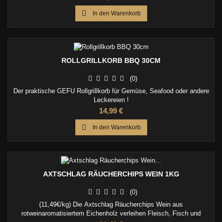

In den Warenkorb
ROLLGRILLKORB BBQ 30CM
(0)
Der praktische GEFU Rollgrillkorb für Gemüse, Seafood oder andere
Leckereien !
Preis
14,99 €

In den Warenkorb
AXTSCHLAG RÄUCHERCHIPS WEIN 1KG
(0)
(11,49€/kg) Die Axtschlag Räucherchips Wein aus
rotweinaromatisiertem Eichenholz verleihen Fleisch, Fisch und