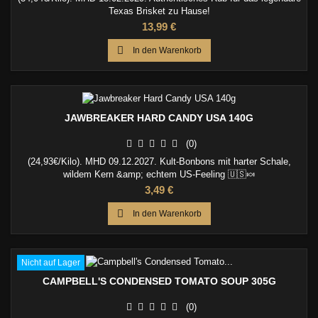
Texas Brisket zu Hause!
Preis
13,99 €

In den Warenkorb
JAWBREAKER HARD CANDY USA 140G
(0)
(24,93€/Kilo). MHD 09.12.2027. Kult-Bonbons mit harter Schale,
wildem Kern &amp; echtem US-Feeling 🇺🇸🍬
Preis
3,49 €

In den Warenkorb
Nicht auf Lager
CAMPBELL'S CONDENSED TOMATO SOUP 305G
(0)