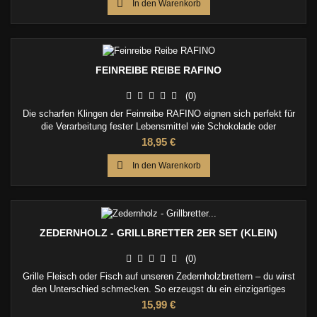

In den Warenkorb
FEINREIBE REIBE RAFINO
(0)
Die scharfen Klingen der Feinreibe RAFINO eignen sich perfekt für
die Verarbeitung fester Lebensmittel wie Schokolade oder
Zitronenschalen. Erhalte durch müheloses Reiben feinste
Preis
18,95 €
Ergebnisse.

In den Warenkorb
ZEDERNHOLZ - GRILLBRETTER 2ER SET (KLEIN)
(0)
Grille Fleisch oder Fisch auf unseren Zedernholzbrettern – du wirst
den Unterschied schmecken. So erzeugst du ein einzigartiges
Raucharoma.
Preis
15,99 €