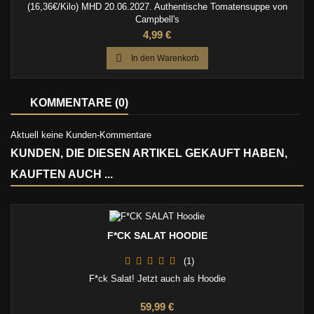
(16,36€/Kilo) MHD 20.06.2027. Authentische Tomatensuppe von
Campbell's
Preis
4,99 €

In den Warenkorb
KOMMENTARE (0)
Aktuell keine Kunden-Kommentare
KUNDEN, DIE DIESEN ARTIKEL GEKAUFT HABEN,
KAUFTEN AUCH ...
F*CK SALAT HOODIE
(1)
F*ck Salat! Jetzt auch als Hoodie
Preis
59,99 €