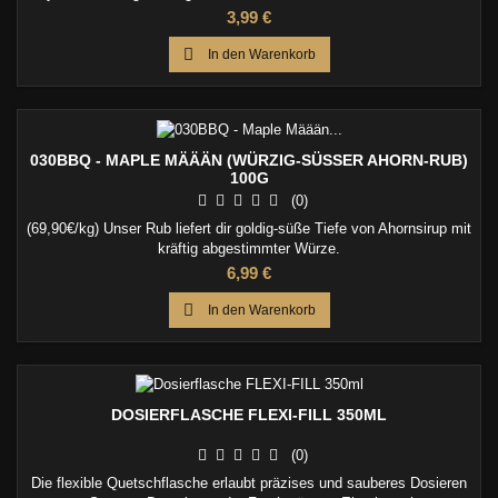
an den Grill – perfekt für Burger, Steaks und knusprige BBQ-
Preis
3,99 €
Beilagen.

In den Warenkorb
030BBQ - MAPLE MÄÄÄN (WÜRZIG-SÜSSER AHORN-RUB) 1
00G
(0)
(69,90€/kg) Unser Rub liefert dir goldig-süße Tiefe von Ahornsirup mit
kräftig abgestimmter Würze.
Preis
6,99 €

In den Warenkorb
DOSIERFLASCHE FLEXI-FILL 350ML
(0)
Die flexible Quetschflasche erlaubt präzises und sauberes Dosieren