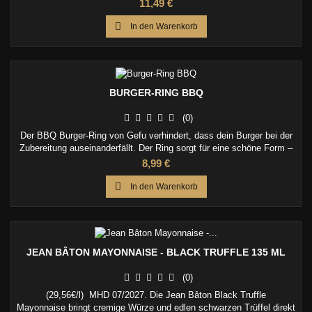
Gemüse ein edles, kulinarisches Raucharoma.
Preis
11,49 €

In den Warenkorb
BURGER-RING BBQ
(0)
Der BBQ Burger-Ring von Gefu verhindert, dass dein Burger bei der
Zubereitung auseinanderfällt. Der Ring sorgt für eine schöne Form –
ideal für alle Burger-Perfektionisten.
Preis
8,99 €

In den Warenkorb
JEAN BÂTON MAYONNAISE - BLACK TRUFFLE 135 ML
(0)
(29,56€/l) MHD 07/2027. Die Jean Bâton Black Truffle
Mayonnaise bringt cremige Würze und edlen schwarzen Trüffel direkt