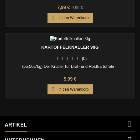
Preis
Verkaufspreis
7,99 €
9,99 €

In den Warenkorb
KARTOFFELKNALLER 90G
(0)
(66,56€/kg) Der Knaller für Brat- und Röstkartoffeln !
Preis
5,99 €

In den Warenkorb

ARTIKEL