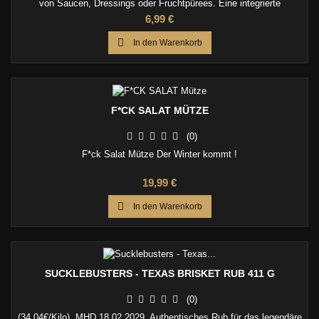
von Saucen, Dressings oder Fruchtpürees. Eine integrierte
Messskala und der hygienische Bügelverschluss sorgen für einfache
Preis
6,99 €
Handhabung und sichere Aufbewahrung – ideal für Küche und
Gastronomie.

In den Warenkorb
F*CK SALAT MÜTZE
(0)
F*ck Salat Mütze Der Winter kommt !
Preis
19,99 €

In den Warenkorb
SUCKLEBUSTERS - TEXAS BRISKET RUB 411 G
(0)
(34,04€/Kilo). MHD 18.02.2029. Authentisches Rub für das legendäre