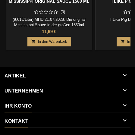
MISSISSIPPI ORIGINAL SAUCE 1560 ML
I LIKE PIG
(0)
(9,61€/Liter) MHD 21.07.2028. Die original
I Like Pig Butt
Mississippi Sauce in der großen 1560ml
Flasche !
Preis
Pr
11,99 €
3


In den Warenkorb
In d

ARTIKEL

UNTERNEHMEN

IHR KONTO

KONTAKT