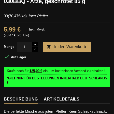
030BBQ - Atze, geschrotet 85 g
33(70,47€/kg)
Juter Pfeffer
5,99 €
Inkl. Mwst.
(70,47 € pro Kilo)

In den Warenkorb
Menge

Auf Lager
Kaufe noch für
125,00 €
ein, um kostenlosen Versand zu erhalten !
*GILT NUR FÜR BESTELLUNGEN INNERHALB DEUTSCHLANDS
!
BESCHREIBUNG
ARTIKELDETAILS
Die perfekte Mische aus jutem Pfeffer! Keen Schnickschnack,