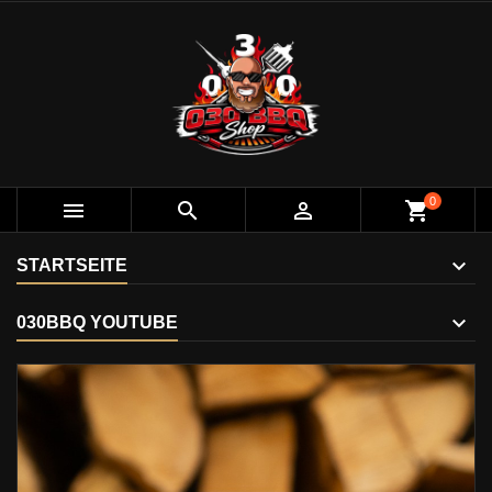
0



shopping_cart
STARTSEITE
030BBQ YOUTUBE