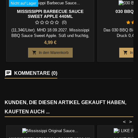
Nicht auf Lager
MISSISSIPPI BARBECUE SAUCE
030 BBQ B
SWEET APPLE 440ML
(0)
(11,34€/Liter). MHD 18.09.2027. Mississippi
Das 030 BBQ Bierg
BBQ Sauce Sweet Apple. Süß und fruchtig,
Druck 0,4L (
was braucht man mehr.
Preis
Pr
4,99 €
1


In den Warenkorb
In d
KOMMENTARE (0)
KUNDEN, DIE DIESEN ARTIKEL GEKAUFT HABEN,
KAUFTEN AUCH ...
<
>