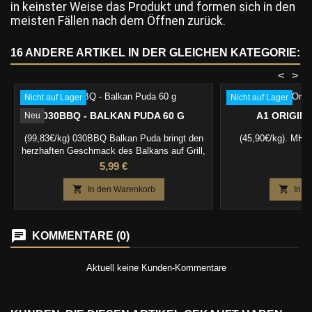
in keinster Weise das Produkt und formen sich in den
meisten Fällen nach dem Öffnen zurück.
16 ANDERE ARTIKEL IN DER GLEICHEN KATEGORIE:
<
>
Nicht auf Lager
Nicht auf Lager
030BBQ - BALKAN PUDA 60 G
A1 ORIGIN
Neu
(99,83€/kg) 030BBQ Balkan Puda bringt den
(45,90€/kg). MHD
herzhaften Geschmack des Balkans auf Grill,
S
Pfanne und Smoker – perfekt für Ćevapčići,
Preis
Pr
5,99 €
1
Pljeskavica, Koteletts, Hähnchen und
Ofengemüse.


In den Warenkorb
In d
KOMMENTARE (0)
Aktuell keine Kunden-Kommentare