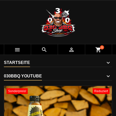
0



shopping_cart
STARTSEITE
030BBQ YOUTUBE
Sonderpreis!
Reduziert