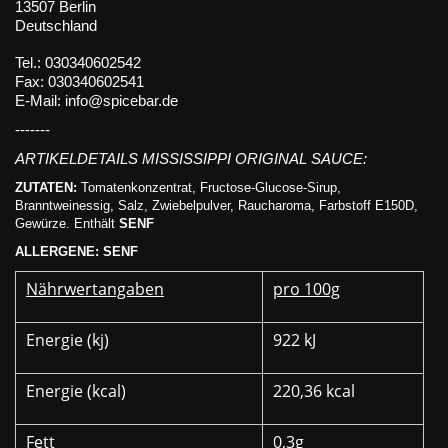
13507 Berlin
Deutschland
Tel.: 030340602542
Fax: 030340602541
E-Mail: info@spicebar.de
-------
ARTIKELDETAILS MISSISSIPPI ORIGINAL SAUCE:
ZUTATEN:
Tomatenkonzentrat, Fructose-Glucose-Sirup,
Branntweinessig, Salz, Zwiebelpulver, Raucharoma, Farbstoff E150D,
Gewürze. Enthält
SENF
ALLERGENE: SENF
Nährwertangaben
pro 100g
Energie (kj)
922 kJ
Energie (kcal)
220,36 kcal
Fett
0,3g