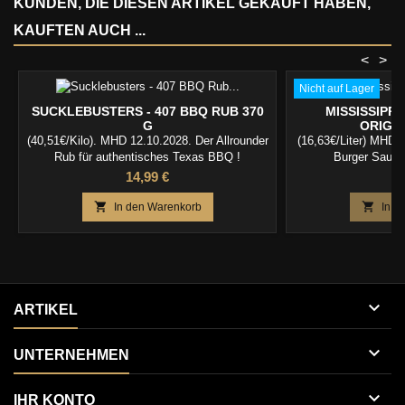
KUNDEN, DIE DIESEN ARTIKEL GEKAUFT HABEN,
KAUFTEN AUCH ...
<
>
Nicht auf Lager
SUCKLEBUSTERS - 407 BBQ RUB 370
MISSISSIPP
G
ORIGIN
(40,51€/Kilo). MHD 12.10.2028. Der Allrounder
(16,63€/Liter) MHD 
Rub für authentisches Texas BBQ !
Burger Sauce 
Preis
P
14,99 €
4


In den Warenkorb
In d

ARTIKEL

UNTERNEHMEN

IHR KONTO