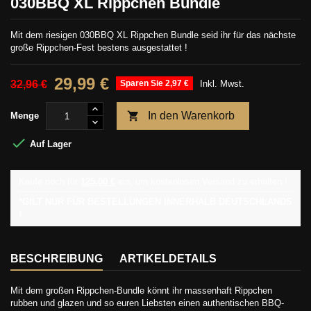
030BBQ XL Rippchen Bundle
Mit dem riesigen 030BBQ XL Rippchen Bundle seid ihr für das nächste
große Rippchen-Fest bestens ausgestattet !
29,99 €
32,96 €
Sparen Sie 2,97 €
Inkl. Mwst.

In den Warenkorb
Menge

Auf Lager
Kaufe noch für
125,00 €
ein, um kostenlosen Versand zu erhalten !
*GILT NUR FÜR BESTELLUNGEN INNERHALB DEUTSCHLANDS
!
BESCHREIBUNG
ARTIKELDETAILS
Mit dem großen Rippchen-Bundle könnt ihr massenhaft Rippchen
rubben und glazen und so euren Liebsten einen authentischen BBQ-