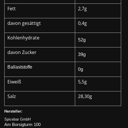
Fett
2,7g
davon gesättigt
0,4g
Kohlenhydrate
52g
davon Zucker
39g
Ballaststoffe
0g
Eiweiß
5,5g
Salz
28,30g
Hersteller:
Spicebar GmbH
Am Borsigturm 100