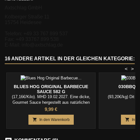
Axtschlag GmbH
Kolberger Straße 11
15754 Heidesee
Telefon: +49 33 767 899 537
Fax: +49 33767 899 538
E-Mail: info@axtschlag.de
16 ANDERE ARTIKEL IN DER GLEICHEN KATEGORIE:
<
>
BLUES HOG ORIGINAL BARBECUE
030BBQ -
SAUCE 582 G
(17,16€/Kilo). MHD 19.02.2027. Eine dicke,
(93,20€/kg) Dit is 
Gourmet Sauce hergestellt aus natürlichen
Zutaten Ausgezeichnet auf Schweinefleisch,
Preis
P
9,99 €
6
Rindfleisch, Wild, Fisch, Hot Wings, gemischt
mit Hackfleisch, Gemüse. Großartig für


In den Warenkorb
In d
grillen, smoking, und backen