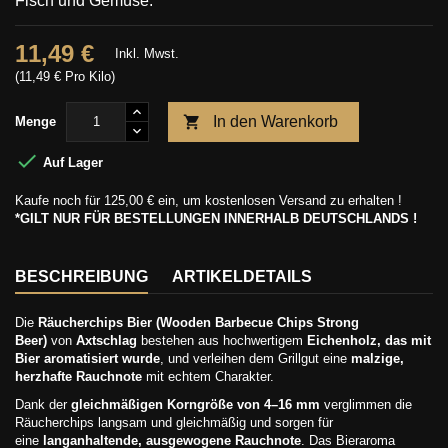
Fisch und Gemüse.
11,49 €
Inkl. Mwst.
(11,49 € Pro Kilo)

In den Warenkorb
Menge

Auf Lager
Kaufe noch für
125,00 €
ein, um kostenlosen Versand zu erhalten !
*GILT NUR FÜR BESTELLUNGEN INNERHALB DEUTSCHLANDS !
BESCHREIBUNG
ARTIKELDETAILS
Die
Räucherchips Bier (Wooden Barbecue Chips Strong
Beer)
von
Axtschlag
bestehen aus hochwertigem
Eichenholz, das mit
Bier aromatisiert wurde
, und verleihen dem Grillgut eine
malzige,
herzhafte Rauchnote
mit echtem Charakter.
Dank der
gleichmäßigen Korngröße von 4–16 mm
verglimmen die
Räucherchips langsam und gleichmäßig und sorgen für
eine
langanhaltende, ausgewogene Rauchnote
. Das Bieraroma