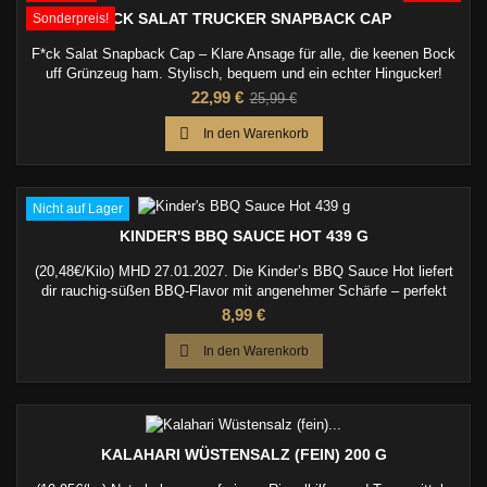
F*CK SALAT TRUCKER SNAPBACK CAP
Sonderpreis!
F*ck Salat Snapback Cap – Klare Ansage für alle, die keenen Bock
uff Grünzeug ham. Stylisch, bequem und ein echter Hingucker!
Preis
Verkaufspreis
22,99 €
25,99 €

In den Warenkorb
Nicht auf Lager
KINDER'S BBQ SAUCE HOT 439 G
(20,48€/Kilo) MHD 27.01.2027. Die Kinder’s BBQ Sauce Hot liefert
dir rauchig-süßen BBQ-Flavor mit angenehmer Schärfe – perfekt
zum Glasieren, Dippen oder direkt vom Löffel.
Preis
8,99 €

In den Warenkorb
KALAHARI WÜSTENSALZ (FEIN) 200 G