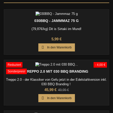
030BBQ - JAMMMAZ 75 G
(79,87€/kg) Dit is Sirtaki im Mund!
Preis
5,99 €

In den Warenkorb
Reduziert
- 4,00 €
TREPPO 2.0 MIT 030 BBQ BRANDING
Sonderpreis!
Treppo 2.0 - der Klassiker von Gefu jetzt in der Edelstahlversion inkl.
030 BBQ Branding !
Preis
Verkaufspreis
45,99 €
49,99 €

In den Warenkorb