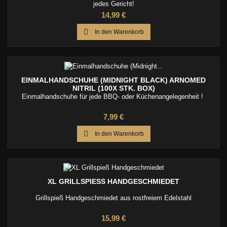
jedes Gericht!
Preis
14,99 €

In den Warenkorb
EINMALHANDSCHUHE (MIDNIGHT BLACK) ARNOMED
NITRIL (100X STK. BOX)
Einmalhandschuhe für jede BBQ- oder Küchenangelegenheit !
Preis
7,99 €

In den Warenkorb
XL GRILLSPIESS HANDGESCHMIEDET
Grillspieß Handgeschmiedet aus rostfreiem Edelstahl
Preis
15,99 €