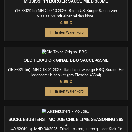
MISSISSIPPI BURGER SAUCE MILD 300ML
(16,63€/Kilo) MHD 29.10.2026. Beste US Burger Sauce von
Mississippi mit einer milden Note !
Preis
4,99 €

In den Warenkorb
OLD TEXAS ORIGINAL BBQ SAUCE 455ML
(15,36€/Liter). MHD 13.01.2028. Rauchige, würzige BBQ Sauce. Ein
legendärer Klassiker (pro Flasche 455ml)
Preis
6,99 €

In den Warenkorb
SUCKLEBUSTERS - MO JOE CHILE LIME SEASONING 369
G
(40,62€/Kilo). MHD 04/2028. Frisch, pikant, zitronig – der Kick für