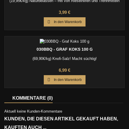
(19,95€/kg) Naturbelassen – frei von Rieselhilfen und Trennmitteln
Preis
3,99 €

In den Warenkorb
030BBQ - GRAF KOKS 100 G
(69,90€/kg) Knofi-Salz! Macht süchtig!
Preis
6,99 €

In den Warenkorb
KOMMENTARE (0)
Aktuell keine Kunden-Kommentare
KUNDEN, DIE DIESEN ARTIKEL GEKAUFT HABEN,
KAUFTEN AUCH ...