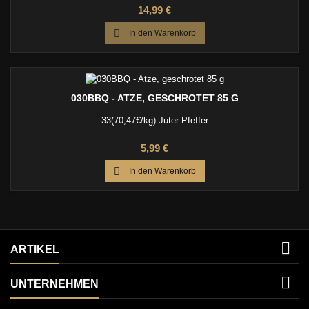
Schärfe – perfekt für alle, die beim BBQ nicht nur spielen, sondern
Preis
14,99 €
liefern wollen.

In den Warenkorb
030BBQ - ATZE, GESCHROTET 85 G
33(70,47€/kg) Juter Pfeffer
Preis
5,99 €

In den Warenkorb

ARTIKEL

UNTERNEHMEN