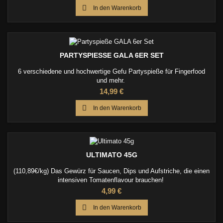

In den Warenkorb
PARTYSPIESSE GALA 6ER SET
6 verschiedene und hochwertige Gefu Partyspieße für Fingerfood
und mehr.
Preis
14,99 €

In den Warenkorb
ULTIMATO 45G
(110,89€/kg) Das Gewürz für Saucen, Dips und Aufstriche, die einen
intensiven Tomatenflavour brauchen!
Preis
4,99 €

In den Warenkorb