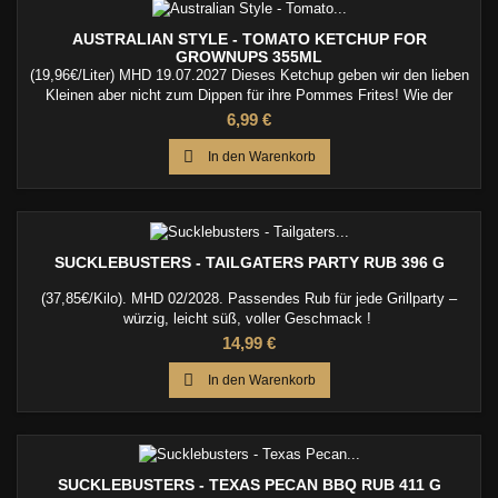
AUSTRALIAN STYLE - TOMATO KETCHUP FOR
GROWNUPS 355ML
(19,96€/Liter) MHD 19.07.2027 Dieses Ketchup geben wir den lieben
Kleinen aber nicht zum Dippen für ihre Pommes Frites! Wie der
Name schon sagt, ist das „Australian Tomato Ketchup for Grownups“
Preis
6,99 €
nur was für Erwachsene. Warum? Weil es richtig scharf ist. Im Sinne
von: rrrrichtig scharf!

In den Warenkorb
SUCKLEBUSTERS - TAILGATERS PARTY RUB 396 G
(37,85€/Kilo). MHD 02/2028. Passendes Rub für jede Grillparty –
würzig, leicht süß, voller Geschmack !
Preis
14,99 €

In den Warenkorb
SUCKLEBUSTERS - TEXAS PECAN BBQ RUB 411 G