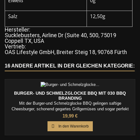
Eiweiß
0g
Salz
12,50g
Hersteller:
Sucklebusters, Airline Dr (Suite 40, 500, 75019
Coppell TX, USA
Vertrieb:
OAS Lifestyle GmbH, Breiter Steig 18, 90768 Fürth
16 ANDERE ARTIKEL IN DER GLEICHEN KATEGORIE:
BURGER- UND SCHMELZGLOCKE BBQ MIT 030 BBQ
BRANDING
Mit der Burger-und Schmelzglocke BBQ gelingen saftige
Cheesburger, schonend gegartes Grillgemüses und sogar perfekt
geräucherter Fisch oder Fleisch. Einfach das Grillgut abdecken und
Preis
19,99 €
schon entfaltet sich darunter das ideale Klima.

In den Warenkorb