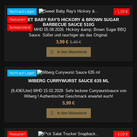
Nicht auf Lager
- 1,50 €
SWEET BABY RAY'S HICKORY & BROWN SUGAR
Reduziert
BARBECUE SAUCE 510G
Sonderpreis!
(7,82€/Kilo). MHD 05.08.2026. Hickory &amp; Brown Sugar BBQ
Sauce. Süßer und rauchiger als das Original.
Preis
Verkaufspreis
3,99 €
5,49 €

In den Warenkorb
Nicht auf Lager
WIBERG CURRYWURST SAUCE 635 ML
(9,43€/Liter) MHD 15.02.2028. Sehr leckere Currywurstsauce von
Wiberg ! Authentischer Geschmack erwartet euch!
Preis
5,99 €

In den Warenkorb
Reduziert
- 3,00 €