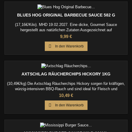
BLUES HOG ORIGINAL BARBECUE SAUCE 582 G
(17,16€/Kilo). MHD 19.02.2027. Eine dicke, Gourmet Sauce
hergestellt aus natürlichen Zutaten Ausgezeichnet auf
Schweinefleisch, Rindfleisch, Wild, Fisch, Hot Wings, gemischt mit
Preis
9,99 €
Hackfleisch, Gemüse. Großartig für grillen, smoking, und backen

In den Warenkorb
AXTSCHLAG RÄUCHERCHIPS HICKORY 1KG
(10,49€/kg) Die Axtschlag Räucherchips Hickory sorgen für kräftigen,
würzig-intensiven BBQ-Rauch und sind ideal für Fleisch und
klassisches amerikanisches Barbecue.
Preis
10,49 €

In den Warenkorb