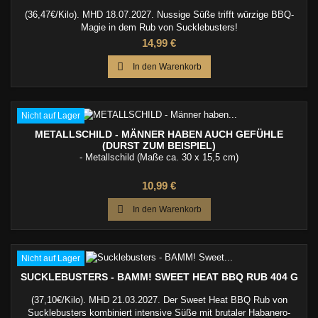
(36,47€/Kilo). MHD 18.07.2027. Nussige Süße trifft würzige BBQ-
Magie in dem Rub von Sucklebusters!
Preis
14,99 €

In den Warenkorb
Nicht auf Lager
METALLSCHILD - MÄNNER HABEN AUCH GEFÜHLE
(DURST ZUM BEISPIEL)
- Metallschild (Maße ca. 30 x 15,5 cm)
Preis
10,99 €

In den Warenkorb
Nicht auf Lager
SUCKLEBUSTERS - BAMM! SWEET HEAT BBQ RUB 404 G
(37,10€/Kilo). MHD 21.03.2027. Der Sweet Heat BBQ Rub von
Sucklebusters kombiniert intensive Süße mit brutaler Habanero-