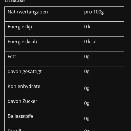
ALLERGENE:
Nährwertangaben
pro 100g
Energie (kj)
0 kJ
Energie (kcal)
0 kcal
Fett
0g
davon gesättigt
0g
Kohlenhydrate
0g
davon Zucker
0g
Ballaststoffe
0g