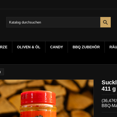

RZE
OLIVEN & ÖL
CANDY
BBQ ZUBEHÖR
RÄ
g
Suckl
411 g
(36,47€
BBQ-Mag