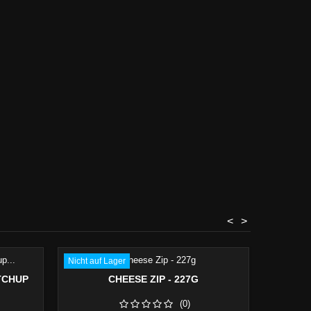
<
>
Nicht auf Lager
Reduziert
TCHUP
CHEESE ZIP - 227G
TREPPO 
Sonderpre
(0)