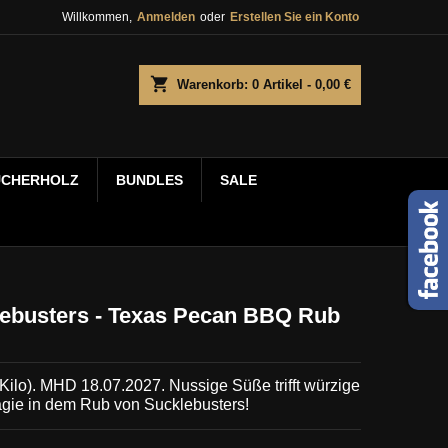
Willkommen,
Anmelden
oder
Erstellen Sie ein Konto
shopping_cart
Warenkorb:
0
Artikel - 0,00 €
UCHERHOLZ
BUNDLES
SALE
ebusters - Texas Pecan BBQ Rub
/Kilo). MHD 18.07.2027.
Nussige Süße trifft würzige
ie in dem Rub von Sucklebusters!