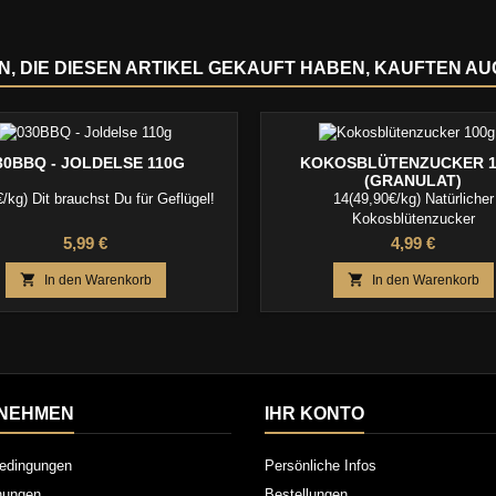
, DIE DIESEN ARTIKEL GEKAUFT HABEN, KAUFTEN AUCH
30BBQ - JOLDELSE 110G
KOKOSBLÜTENZUCKER 1
(GRANULAT)
/kg) Dit brauchst Du für Geflügel!
14(49,90€/kg) Natürlicher
Kokosblütenzucker
Preis
Preis
5,99 €
4,99 €


In den Warenkorb
In den Warenkorb
NEHMEN
IHR KONTO
edingungen
Persönliche Infos
inungen
Bestellungen