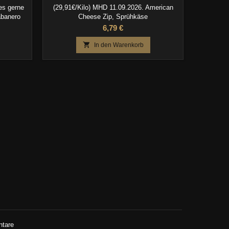
es gerne
(29,91€/Kilo) MHD 11.09.2026. American
Treppo 2.
abanero
Cheese Zip, Sprühkäse
der Edelst
aben !
Preis
6,79 €

In den Warenkorb
ntare