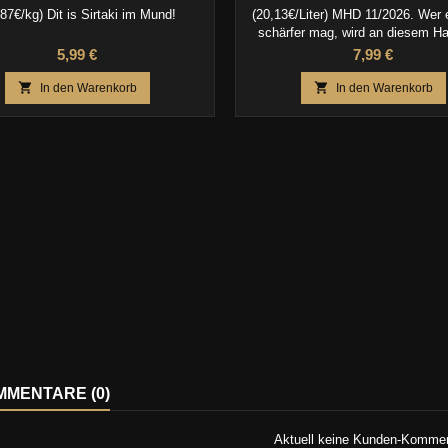
,87€/kg) Dit is Sirtaki im Mund!
(20,13€/Liter) MHD 11/2026. Wer 
schärfer mag, wird an diesem H
Ketchup seine Gaumenfreude h
Preis
Preis
5,99 €
7,99 €


In den Warenkorb
In den Warenkorb
MENTARE (0)
Aktuell keine Kunden-Komme