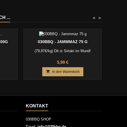
 ...
<
>
00G
030BBQ - JAMMMAZ 75 G
(
(79,87€/kg) Dit is Sirtaki im Mund!
(623,75€/k
Basili
Preis
5,99 €

In den Warenkorb
KONTAKT
030BBQ SHOP
Email:
info@030bbq.de