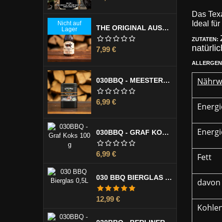
Das Tex
Ideal fü
Nicht auf
THE ORIGINAL AUSTRALIAN LUMI LUMI MARINADE 355 ML
Lager
ZUTATEN:
natürl
Preis
7,99 €
ALLERGEN
Nährw
030BBQ - MEESTERMISCHE 130 G
Preis
6,99 €
Energie
Energie
030BBQ - GRAF KOKS 100 G
Preis
6,99 €
Fett
030 BBQ BIERGLAS 0,5L
davon 
Preis
12,99 €
Kohle