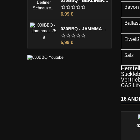
030BBQ - BERLINER SCHNAUZE 100 G
davon
Preis
6,99 €
Ballast
030BBQ - JAMMMAZ 75 G
Eiweiß
Preis
5,99 €
Salz
Herstell
Suckleb
Vertrieb
OAS Lif
16 AND
0