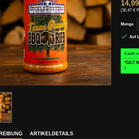
14,99
(36,47 € P
Menge

Auf 
Kaufe n
*GILT
!
REIBUNG
ARTIKELDETAILS