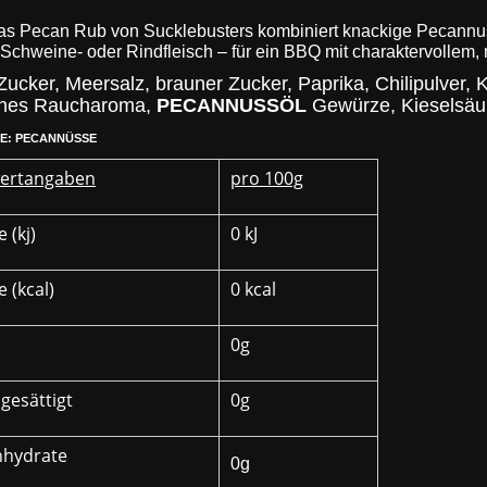
as Pecan Rub von Sucklebusters kombiniert knackige Pecann
r Schweine- oder Rindfleisch – für ein BBQ mit charaktervollem
Zucker, Meersalz, brauner Zucker, Paprika, Chilipulver, 
iches Raucharoma,
PECANNUSSÖL
Gewürze, Kieselsäu
E: PECANNÜSSE
ertangaben
pro 100g
 (kj)
0 kJ
 (kcal)
0 kcal
0g
gesättigt
0g
nhydrate
0g