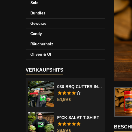
Sale
Bundles
Gewürze
Candy
Räucherholz
Oliven & Öl
VERKAUFSHITS
030 BBQ CUTTER INCL. KLINGENSCHUTZ
Preis
54,99 €
F*CK SALAT T-SHIRT
BESCH
Preis
36,99 €