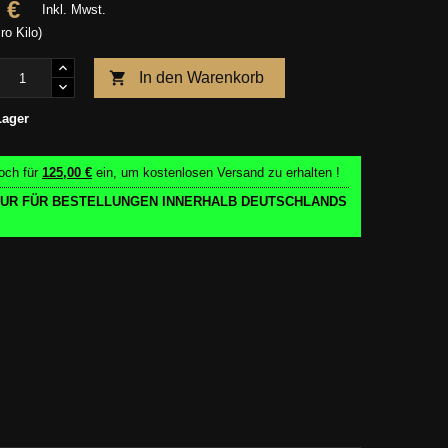
 €
Inkl. Mwst.
ro Kilo)

In den Warenkorb
Lager
och für
125,00 €
ein, um kostenlosen Versand zu erhalten !
 NUR FÜR BESTELLUNGEN INNERHALB DEUTSCHLANDS