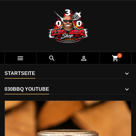
0



shopping_cart
STARTSEITE
030BBQ YOUTUBE