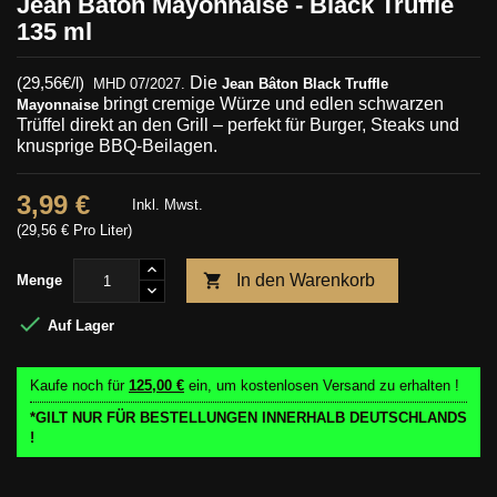
Jean Bâton Mayonnaise - Black Truffle
135 ml
(29,56€/l)
Die
MHD 07/2027.
Jean Bâton Black Truffle
bringt cremige Würze und edlen schwarzen
Mayonnaise
Trüffel direkt an den Grill – perfekt für Burger, Steaks und
knusprige BBQ-Beilagen.
3,99 €
Inkl. Mwst.
(29,56 € Pro Liter)

In den Warenkorb
Menge

Auf Lager
Kaufe noch für
125,00 €
ein, um kostenlosen Versand zu erhalten !
*GILT NUR FÜR BESTELLUNGEN INNERHALB DEUTSCHLANDS
!