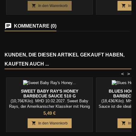


In den Warenkorb
In d
KOMMENTARE (0)
KUNDEN, DIE DIESEN ARTIKEL GEKAUFT HABEN,
KAUFTEN AUCH ...
<
>
SWEET BABY RAY'S HONEY
BLUES HOG 
BARBECUE SAUCE 510 G
BARBECUE
(10,76€/Kilo). MHD 10.02.2027. Sweet Baby
(18,43€/Kilo). MHD
Rays, der Amerikanischer Klassiker mit Honig
Sauce ist die ideale 
mar
Preis
P
5,49 €
9


In den Warenkorb
In d