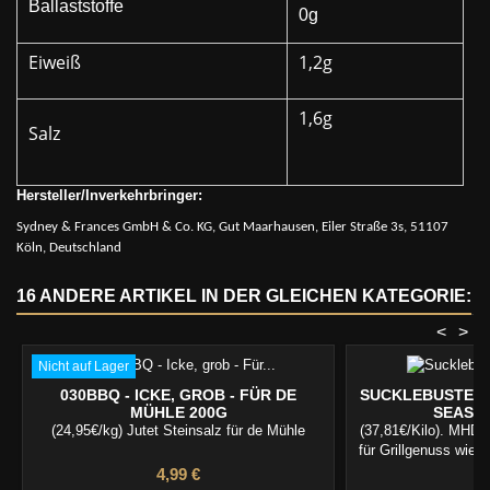
Ballaststoffe
0g
Eiweiß
1,2g
1,6g
Salz
Hersteller/Inverkehrbringer:
Sydney & Frances GmbH & Co. KG, Gut Maarhausen, Eiler Straße 3s, 51107
Köln, Deutschland
16 ANDERE ARTIKEL IN DER GLEICHEN KATEGORIE:
<
>
Nicht auf Lager
030BBQ - ICKE, GROB - FÜR DE
SUCKLEBUSTERS
MÜHLE 200G
SEASON
(24,95€/kg) Jutet Steinsalz für de Mühle
(37,81€/Kilo). MHD
für Grillgenuss wie 
Preis
Pr
4,99 €
1