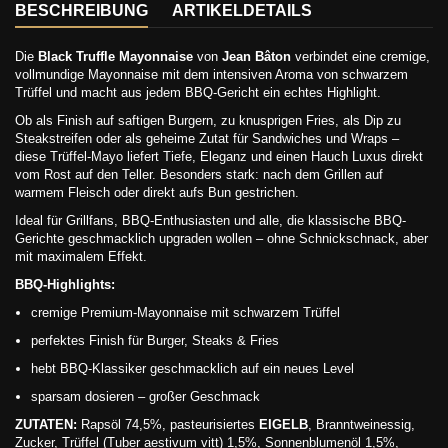
BESCHREIBUNG
ARTIKELDETAILS
Die
Black Truffle Mayonnaise
von
Jean Bâton
verbindet eine cremige,
vollmundige Mayonnaise mit dem intensiven Aroma von schwarzem
Trüffel und macht aus jedem BBQ-Gericht ein echtes Highlight.
Ob als Finish auf saftigen Burgern, zu knusprigen Fries, als Dip zu
Steakstreifen oder als geheime Zutat für Sandwiches und Wraps –
diese Trüffel-Mayo liefert Tiefe, Eleganz und einen Hauch Luxus direkt
vom Rost auf den Teller. Besonders stark: nach dem Grillen auf
warmem Fleisch oder direkt aufs Bun gestrichen.
Ideal für Grillfans, BBQ-Enthusiasten und alle, die klassische BBQ-
Gerichte geschmacklich upgraden wollen – ohne Schnickschnack, aber
mit maximalem Effekt.
BBQ-Highlights:
cremige Premium-Mayonnaise mit schwarzem Trüffel
perfektes Finish für Burger, Steaks & Fries
hebt BBQ-Klassiker geschmacklich auf ein neues Level
sparsam dosieren – großer Geschmack
ZUT
ATEN:
Rapsöl 74,5%, pasteurisiertes
EIGELB
, Branntweinessig,
Zucker, Trüffel (Tuber aestivum vitt) 1,5%, Sonnenblumenöl 1,5%,