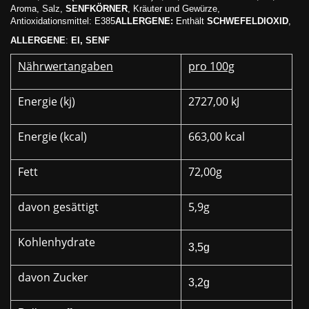
Aroma, Salz,
SENFKÖRNER
, Kräuter und Gewürze,
Antioxidationsmittel: E385
ALLERGENE:
Enthält
SCHWEFELDIOXID
,
ALLERGENE
:
EI, SENF
Nährwertangaben
pro 100g
Energie (kj)
2727,00 kJ
Energie (kcal)
663,00 kcal
Fett
72,00g
davon gesättigt
5,9g
Kohlenhydrate
3,5g
davon Zucker
3,2g