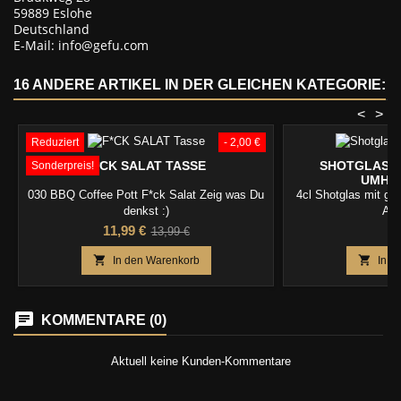
59889 Eslohe
Deutschland
E-Mail: info@gefu.com
16 ANDERE ARTIKEL IN DER GLEICHEN KATEGORIE:
<
>
Reduziert
- 2,00 €
F*CK SALAT TASSE
SHOTGLAS 4
Sonderpreis!
UMHÄ
030 BBQ Coffee Pott F*ck Salat Zeig was Du
4cl Shotglas mit 
denkst :)
Ans
Preis
Verkaufspreis
P
11,99 €
3
13,99 €


In den Warenkorb
In d
KOMMENTARE (0)
Aktuell keine Kunden-Kommentare