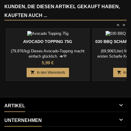
KUNDEN, DIE DIESEN ARTIKEL GEKAUFT HABEN,
KAUFTEN AUCH ...
<
>
AVOCADO TOPPING 75G
030 BBQ SCHARF
1
(79,87€/kg) Dieses Avocado-Topping macht
(69,90€/Liter) MH
einfach glücklich. 🥑💚
ersten Scharfe Keu
bringt ihr Feu
Preis
P
5,99 €
6


In den Warenkorb
In d

ARTIKEL

UNTERNEHMEN