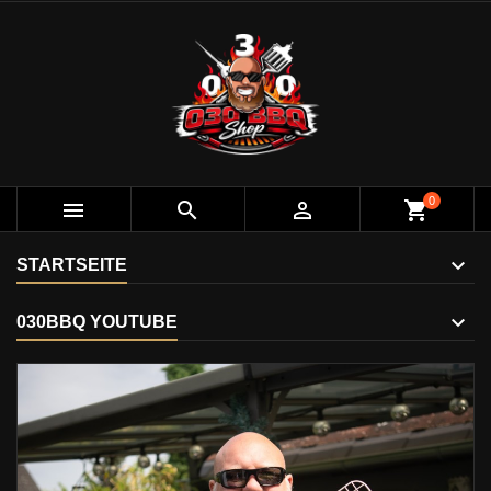
0



shopping_cart
STARTSEITE
030BBQ YOUTUBE