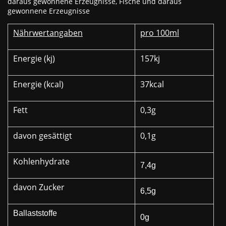
daraus gewonnene Erzeugnisse, Fische und daraus
gewonnene Erzeugnisse
Nährwertangaben
pro 100ml
Energie (kj)
157kj
Energie (kcal)
37kcal
Fett
0,3g
davon gesättigt
0,1g
Kohlenhydrate
7,4g
davon Zucker
6,5g
Ballaststoffe
0g