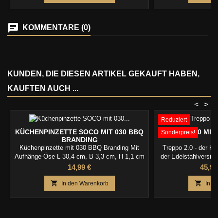
KOMMENTARE (0)
KUNDEN, DIE DIESEN ARTIKEL GEKAUFT HABEN,
KAUFTEN AUCH ...
<
>
Reduziert
KÜCHENPINZETTE SOCO MIT 030 BBQ
TREPPO 2.0 MIT
Sonderpreis!
BRANDING
Küchenpinzette mit 030 BBQ Branding Mit
Treppo 2.0 - der Kla
Aufhänge-Öse L 30,4 cm, B 3,3 cm, H 1,1 cm
der Edelstahlversio
hochwertiger Edelstahl
Preis
Preis
14,99 €
45,99


In den Warenkorb
In d