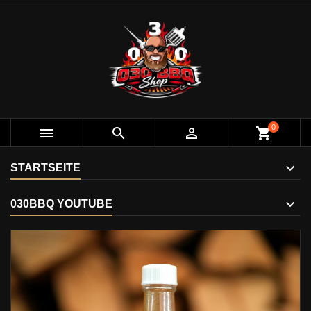
0



shopping_cart
STARTSEITE
030BBQ YOUTUBE