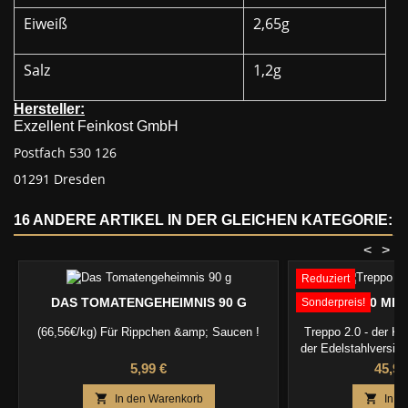
Eiweiß
2,65g
Salz
1,2g
Hersteller:
Exzellent Feinkost GmbH
Postfach 530 126
01291 Dresden
16 ANDERE ARTIKEL IN DER GLEICHEN KATEGORIE:
<
>
Reduziert
DAS TOMATENGEHEIMNIS 90 G
TREPPO 2.0 MIT
Sonderpreis!
(66,56€/kg) Für Rippchen &amp; Saucen !
Treppo 2.0 - der Kla
der Edelstahlversio
Preis
Preis
5,99 €
45,99


In den Warenkorb
In d