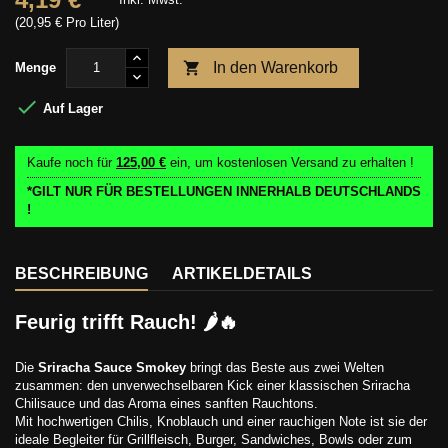
(20,95 € Pro Liter)

In den Warenkorb
Menge

Auf Lager
Kaufe noch für
125,00 €
ein, um kostenlosen Versand zu erhalten !
*GILT NUR FÜR BESTELLUNGEN INNERHALB DEUTSCHLANDS
!
BESCHREIBUNG
ARTIKELDETAILS
Feurig trifft Rauch! 🌶️🔥
Die
Sriracha Sauce Smokey
bringt das Beste aus zwei Welten
zusammen: den unverwechselbaren Kick einer klassischen Sriracha
Chilisauce und das Aroma eines sanften Rauchtons.
Mit hochwertigen Chilis, Knoblauch und einer rauchigen Note ist sie der
ideale Begleiter für Grillfleisch, Burger, Sandwiches, Bowls oder zum