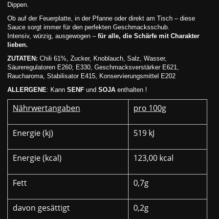
Dippen.
Ob auf der Feuerplatte, in der Pfanne oder direkt am Tisch – diese
Sauce sorgt immer für den perfekten Geschmacksschub.
Intensiv, würzig, ausgewogen –
für alle, die Schärfe mit Charakter
lieben.
ZUTATEN:
Chili 61%, Zucker, Knoblauch, Salz, Wasser,
Säureregulatoren E260; E330, Geschmacksverstärker E621,
Raucharoma, Stabilisator E415, Konservierungsmittel E202
ALLERGENE
: Kann
SENF
und
SOJA
enthalten !
Nährwertangaben
pro 100g
Energie (kj)
519 kJ
Energie (kcal)
123,00 kcal
Fett
0,7g
davon gesättigt
0,2g