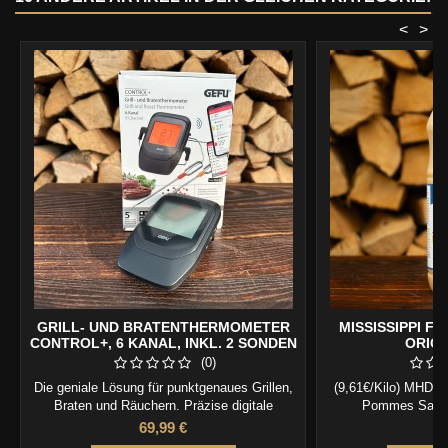
<
>
GRILL- UND BRATENTHERMOMETER
MISSISSIPPI F
CONTROL+, 6 KANAL, INKL. 2 SONDEN
ORIGI
(0)
Die geniale Lösung für punktgenaues Grillen,
(9,61€/Kilo) MHD 0
Braten und Räuchern. Präzise digitale
Pommes Sauce 
Temperatur- und Garkontrolle durch
Preis
P
69,99 €
8
hochsensible Messtechnik in Kombination mit