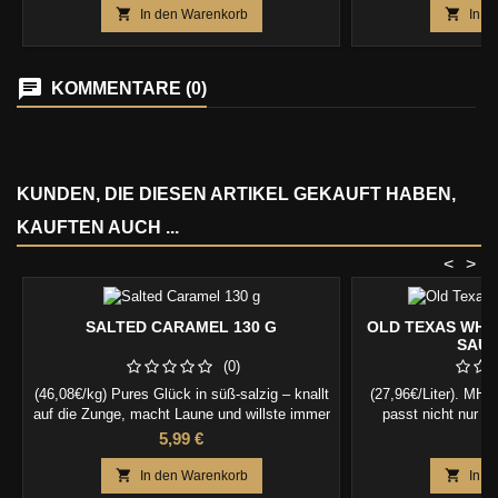
der ToGrill App: Einfach smart Grillen.


In den Warenkorb
In d
KOMMENTARE (0)
KUNDEN, DIE DIESEN ARTIKEL GEKAUFT HABEN,
KAUFTEN AUCH ...
<
>
SALTED CARAMEL 130 G
OLD TEXAS WHI
SAUC
(0)
(46,08€/kg) Pures Glück in süß-salzig – knallt
(27,96€/Liter). MH
auf die Zunge, macht Laune und willste immer
passt nicht nur 
wieder haben.
Jalapenoschoten, di
Preis
P
5,99 €
6


In den Warenkorb
In d