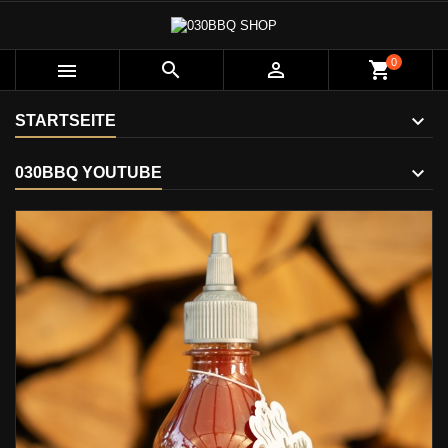
0



shopping_cart
STARTSEITE
030BBQ YOUTUBE