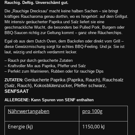
Rauchig. Deftig. Unverschämt gut.
Die „Rauchige Drecksau“ macht keine halben Sachen – sie bringt
kräftiges Raucharoma genau dorthin, wo es hingehört: auf dein Grillgut.
Mit intensiv geräucherter Paprika und Salz liefert sie eine
geschmackliche Wucht, die besonders bei Pulled Pork, Burgern oder
BBQ-Saucen richtig zur Geltung kommt – ganz ohne Räucherchips.
Egal ob aus dem Dutch Oven, dem Backofen oder direkt vom Grill –
diese Gewürzmischung sorgt für echtes BBQ-Feeling. Und ja: Sie ist
laut, würzig und einfach verdammt lecker.
– Rauch pur durch geräucherte Zutaten
– Kraftvoller Mix aus Paprika, Pfeffer und Salz
– Perfekt zum Marinieren, Rubben oder für rauchige Dips
Geräucherte Paprika (Paprika, Rauch), Rauchsalz
ZUTATEN:
(Salz, Rauch), Kokosblütenzucker, Pfeffer schwarz,
SENFSAAT
ALLERGENE: Kann Spuren von SENF enthalten
Nährwertangaben
pro 100g
Energie (kj)
1150,00 kJ