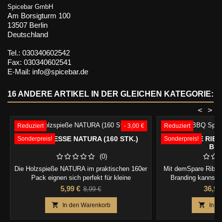
Spicebar GmbH
Am Borsigturm 100
13507 Berlin
Deutschland
Tel.: 030340602542
Fax: 030340602541
E-Mail: info@spicebar.de
16 ANDERE ARTIKEL IN DER GLEICHEN KATEGORIE:
<
>
Reduziert
- 3,00 €
Reduziert
HOLZSPIESSE NATURA (160 STK.)
BBQ SPARE RIB 
Sonderpreis!
Sonderpreis!
BR
(0)
Die Holzspieße NATURA im praktischen 160er
Mit demSpare Rib H
Pack eignen sich perfekt für kleine
Branding kannst d
Partyhäppchen, Käsespieße oder fruchtige
gleichzeitig gr
Preis
Verkaufspreis
Preis
5,99 €
36,99
8,99 €
Leckereien. Die 9 cm langen
hochwertigem Edelstah
Bambusstäbchen sind perfekt, um
den Kugelgri


In den Warenkorb
In d
Partysnacks zu servieren.