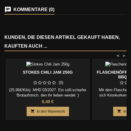
KOMMENTARE (0)
KUNDEN, DIE DIESEN ARTIKEL GEKAUFT HABEN,
KAUFTEN AUCH ...
<
>
STOKES CHILI JAM 250G
FLASCHENÖFFNE
BBQ 
(0)
(25,96€/Kilo). MHD 03/2027. Ein süß-scharfer
Mit dem Flaschen
Brotaufstrich, den ihr lieben werdet :)
sich Kronkorken sp
entfernen. Ein integ
Preis
P
6,49 €
9
Kronkorken dabei s
ergonomische Gri


In den Warenkorb
In d
Handling sorgt. Pe
Einsatz – und ein
Ser