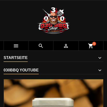
0



shopping_cart
STARTSEITE
030BBQ YOUTUBE