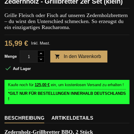
Zedernholz - Grillbretter 2er Set (klein)
Grille Fleisch oder Fisch auf unseren Zedernholzbrettern
– du wirst den Unterschied schmecken. So erzeugst du
ein einzigartiges Raucharoma.
15,99 €
Inkl. Mwst.

In den Warenkorb
Menge

Auf Lager
Kaufe noch für
125,00 €
ein, um kostenlosen Versand zu erhalten !
*GILT NUR FÜR BESTELLUNGEN INNERHALB DEUTSCHLANDS
!
BESCHREIBUNG
ARTIKELDETAILS
Zedernholz-Grillbretter BBQ, 2 Stück