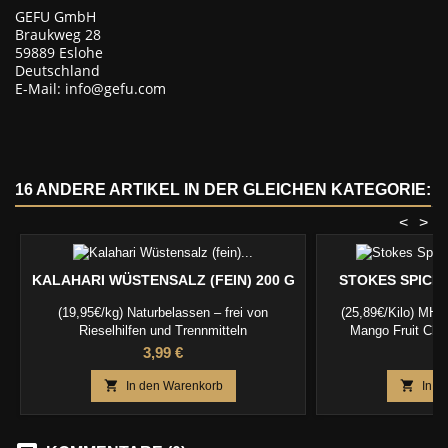
GEFU GmbH
Braukweg 28
59889 Eslohe
Deutschland
E-Mail: info@gefu.com
16 ANDERE ARTIKEL IN DER GLEICHEN KATEGORIE:
<
>
KALAHARI WÜSTENSALZ (FEIN) 200 G
STOKES SPICE
(19,95€/kg) Naturbelassen – frei von
(25,89€/Kilo) MHD
Rieselhilfen und Trennmitteln
Mango Fruit Chu
Preis
P
3,99 €
6


In den Warenkorb
In d