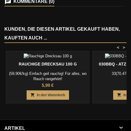
KOMMENTARE (0)
KUNDEN, DIE DIESEN ARTIKEL GEKAUFT HABEN,
KAUFTEN AUCH ...
<
>
RAUCHIGE DRECKSAU 100 G
030BBQ - ATZE
(59,90€/kg) Einfach geil rauchig! Für alles, wo
33(70,47€/k
Rauch rangehört!
Preis
P
5,99 €
5


In den Warenkorb
In d

ARTIKEL