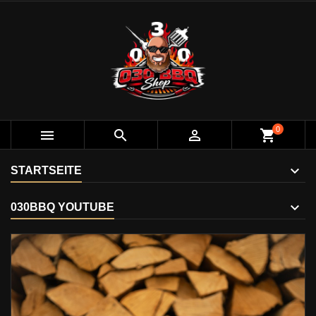
0



shopping_cart
STARTSEITE
030BBQ YOUTUBE