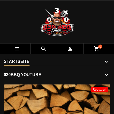
0



shopping_cart
STARTSEITE
030BBQ YOUTUBE
Reduziert