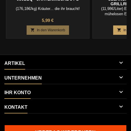
GRILLREI
(176,18€/kg) Kräuter... die ihr braucht!
(11,98€/Liter) Effe
mühelosen Entf
Verschmutzungen am
Preis
P
5,99 €
5


In den Warenkorb
In d

ARTIKEL

UNTERNEHMEN

IHR KONTO

KONTAKT