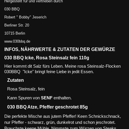
Hergestellt für und vertrieben durch
030 BBQ
Robert " Bobby" Jeserich
Berliner Str. 20
10715 Berlin
www.030bbq.de
INFOS, NÄHRWERTE & ZUTATEN DER GEWÜRZE
030 BBQ Icke, Rosa Steinsalz fein 110g
Hier kommt dit Salz fürs Leben. Meine rosa Steinsalz-Flocken
030BBQ "Icke" bringt feine Liebe in jedit Essen.
Zutaten
Rosa Steinsalz, fein
Kann Spuren von
SENF
enthalten.
030 BBQ Atze, Pfeffer geschrotet 85g
Die perfekte Mische aus jutem Pfeffer! Keen Schnickschnack,
nur Pfeffer - schwarz, grün, dunkelrot und schon jeschrotet.
Brauchste keene Mühle. Nimmste zum Würzen von Steaks,