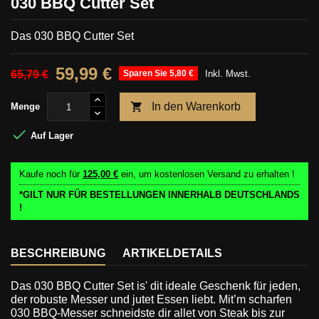
030 BBQ Cutter Set
Das 030 BBQ Cutter Set
59,99 €
65,79 €
Sparen Sie 5,80 €
Inkl. Mwst.

In den Warenkorb
Menge

Auf Lager
Kaufe noch für
125,00 €
ein, um kostenlosen Versand zu erhalten !
*GILT NUR FÜR BESTELLUNGEN INNERHALB DEUTSCHLANDS
!
BESCHREIBUNG
ARTIKELDETAILS
Das 030 BBQ Cutter Set
is' dit ideale Geschenk für jeden,
der robuste Messer und jutet Essen liebt. Mit’m scharfen
030 BBQ-Messer schneidste dir allet von Steak bis zur