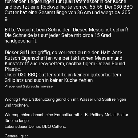
führenden Legierungen für Qualitätsmesser in der Küche
und besitzt eine Rockwellhärte von ca. 55-56. Der 030 BBQ
Cutter hat eine Gesamtlänge von 36 cm und wiegt ca. 305
g.
Bitte Vorsicht beim Schneiden: Dieses Messer ist scharf!
Die Schneide ist auf jeder Seite mit circa 15 Grad
handgeschärft.
Dieser Griff ist griffig, so verlierst du nie den Halt. Anti-
Rutsch Eigenschaften wie bei taktischen Messern und
Kunststoff aus recyceltem, nachhaltigem Ocean Bound
Plastic.
Unser 030 BBQ Cutter sollte an keinem gutsortiertem
Grillplatz und auch in keiner Küche fehlen.
Pflege- und Gebrauchshinweise
Wichtig ! Vor Erstbenutzung gründlich mit Wasser und Spüli reinigen
und trocknen.
Wir empfehlen danach eine Erstpolitur mit z. B. Poliboy Metall Politur
für eine lange
Lebensdauer Deines BBQ Cutters.
Generell gilt :