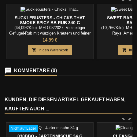
<
>
SUCKLEBUSTERS - CHICKS THAT
SWEET BABY 
SMOKE SPICY BB RUB 340 G
SAUC
(44,09€/Kilo). MHD 08/2027. Vielseitiger
(10,76€/Kilo). MHD
Geflügel-Rub mit würzigen Kräutern und feiner
Rays. Amerika
BBQ-Note – perfekt für Hähnchen, Pute und
Preis
P
14,99 €
5
Geflügel vom Grill.


In den Warenkorb
In d
KOMMENTARE (0)
KUNDEN, DIE DIESEN ARTIKEL GEKAUFT HABEN,
KAUFTEN AUCH ...
<
>
Nicht auf Lager
030BBQ - JARTENMISCHE 34 G
CLEANGAN