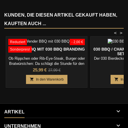
KUNDEN, DIE DIESEN ARTIKEL GEKAUFT HABEN,
KAUFTEN AUCH ...
<
>
Reduziert
- 2,00 €
WENDER BBQ MIT 030 BBQ BRANDING
030 BBQ / CHAM
Sonderpreis!
SET 
Ob Rippchen oder Rib-Eye-Steak, Burger oder
Der 030 Bierdeckel, 
Bratwürstchen: Da schlägt die Stunde für den
ebenso durchdachten wie ultraflachen BBQ-
Preis
Verkaufspreis
P
25,99 €
3
27,99 €
Wender.


In den Warenkorb
In d

ARTIKEL

UNTERNEHMEN