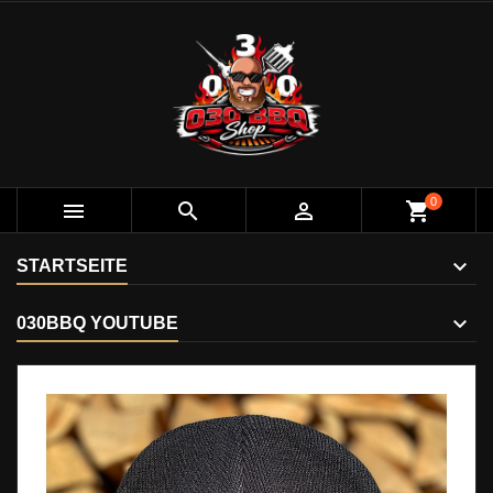
0



shopping_cart
STARTSEITE
030BBQ YOUTUBE