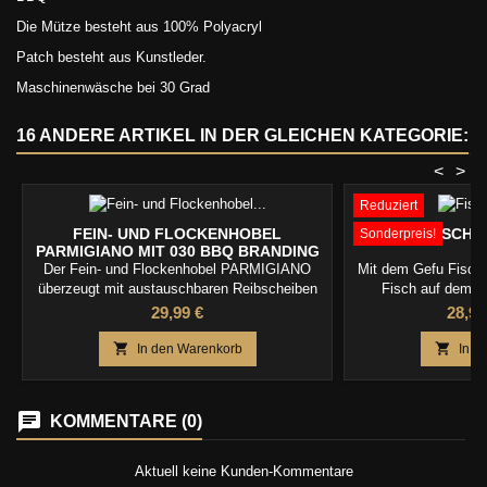
Die Mütze besteht aus 100% Polyacryl
Patch besteht aus Kunstleder.
Maschinenwäsche bei 30 Grad
16 ANDERE ARTIKEL IN DER GLEICHEN KATEGORIE:
<
>
Reduziert
FEIN- UND FLOCKENHOBEL
FISCHH
Sonderpreis!
PARMIGIANO MIT 030 BBQ BRANDING
Der Fein- und Flockenhobel PARMIGIANO
Mit dem Gefu Fischha
überzeugt mit austauschbaren Reibscheiben
Fisch auf dem Gr
und ist vielseitig einsetzbar – im
garantiert. Hiermit 
Preis
Preis
29,99 €
28,99
Handumdrehen gelingen damit sowohl feine
einfach mit Gemüse
Flocken als auch frisch Geriebenes.
grillen. Perfekt gee


In den Warenkorb
In d
Größe von
KOMMENTARE (0)
Aktuell keine Kunden-Kommentare