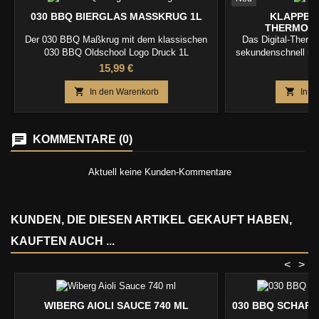
030 BBQ BIERGLAS MASSKRUG 1L
KLAPPBAR
THERMOM
Der 030 BBQ Maßkrug mit dem klassischen
Das Digital-Ther
030 BBQ Oldschool Logo Druck 1L
sekundenschnell und
300 °C. Die einklapp
Preis
Pr
15,99 €
2
Display und 
Ein-/Ausschaltung 


In den Warenkorb
In d
sichere
KOMMENTARE (0)
Aktuell keine Kunden-Kommentare
KUNDEN, DIE DIESEN ARTIKEL GEKAUFT HABEN,
KAUFTEN AUCH ...
<
>
WIBERG AIOLI SAUCE 740 ML
030 BBQ SCHARF
1