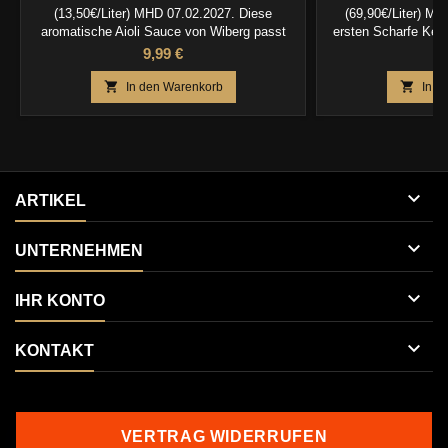
(13,50€/Liter) MHD 07.02.2027. Diese
(69,90€/Liter) MH
aromatische Aioli Sauce von Wiberg passt
ersten Scharfe Keu
perfekt zu Tapas, Fleisch oder auch Fisch.
bringt ihr Feu
Preis
P
9,99 €
6


In den Warenkorb
In d

ARTIKEL

UNTERNEHMEN

IHR KONTO

KONTAKT
VERTRAG WIDERRUFEN