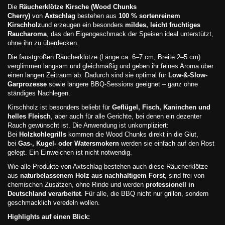
Die
Räucherklötze Kirsche (Wood Chunks
Cherry)
von
Axtschlag
bestehen aus
100 % sortenreinem
Kirschholz
und erzeugen ein besonders
mildes, leicht fruchtiges
Raucharoma
, das den Eigengeschmack der Speisen ideal unterstützt,
ohne ihn zu überdecken.
Die faustgroßen Räucherklötze (Länge ca. 6–7 cm, Breite 2–5 cm)
verglimmen langsam und gleichmäßig und geben ihr feines Aroma über
einen langen Zeitraum ab. Dadurch sind sie optimal für
Low-&-Slow-
Garprozesse
sowie längere BBQ-Sessions geeignet – ganz ohne
ständiges Nachlegen.
Kirschholz ist besonders beliebt für
Geflügel, Fisch, Kaninchen und
helles Fleisch
, aber auch für alle Gerichte, bei denen ein dezenter
Rauch gewünscht ist. Die Anwendung ist unkompliziert:
Bei
Holzkohlegrills
kommen die Wood Chunks direkt in die Glut,
bei
Gas-, Kugel- oder Watersmokern
werden sie einfach auf den Rost
gelegt. Ein Einweichen ist nicht notwendig.
Wie alle Produkte von Axtschlag bestehen auch diese Räucherklötze
aus
naturbelassenem Holz aus nachhaltigem Forst
, sind frei von
chemischen Zusätzen, ohne Rinde und werden
professionell in
Deutschland verarbeitet
. Für alle, die BBQ nicht nur grillen, sondern
geschmacklich veredeln wollen.
Highlights auf einen Blick: