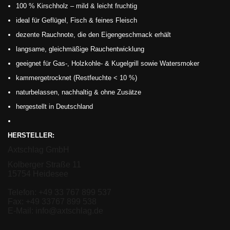
100 % Kirschholz – mild & leicht fruchtig
ideal für Geflügel, Fisch & feines Fleisch
dezente Rauchnote, die den Eigengeschmack erhält
langsame, gleichmäßige Rauchentwicklung
geeignet für Gas-, Holzkohle- & Kugelgrill sowie Watersmoker
kammergetrocknet (Restfeuchte < 10 %)
naturbelassen, nachhaltig & ohne Zusätze
hergestellt in Deutschland
HERSTELLER:
Axtschlag GmbH
Kolberger Straße 11
15754 Heidesee
Telefon: +49 33 767 899 537
Fax: +49 33767 899 538
E-Mail: info@axtschlag.de