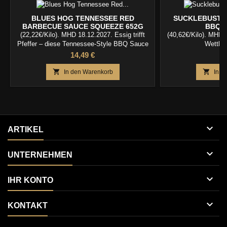
BLUES HOG TENNESSEE RED
SUCKLEBUSTER
BARBECUE SAUCE SQUEEZE 652G
BBQ R
(22,22€/Kilo). MHD 18.12.2027. Essig trifft
(40,62€/Kilo). MHD 0
Pfeffer – diese Tennessee-Style BBQ Sauce
Wettbew
bringt frischen Kick, leichte Schärfe und
Preis
Pr
14,49 €
1
genau die richtige Süße auf dein Grillgut.


In den Warenkorb
In d

ARTIKEL

UNTERNEHMEN

IHR KONTO

KONTAKT