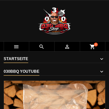
0



shopping_cart
STARTSEITE
030BBQ YOUTUBE