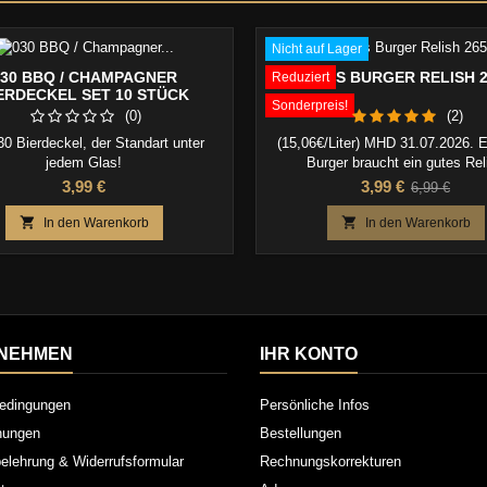
Nicht auf Lager
030 BBQ / CHAMPAGNER
STOKES BURGER RELISH 
Reduziert
ERDECKEL SET 10 STÜCK
Sonderpreis!
(0)
(2)
30 Bierdeckel, der Standart unter
(15,06€/Liter) MHD 31.07.2026. E
jedem Glas!
Burger braucht ein gutes Rel
Preis
Preis
Verkaufspr
3,99 €
3,99 €
6,99 €


In den Warenkorb
In den Warenkorb
NEHMEN
IHR KONTO
edingungen
Persönliche Infos
inungen
Bestellungen
elehrung & Widerrufsformular
Rechnungskorrekturen