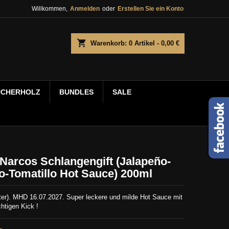
Willkommen,
Anmelden
oder
Erstellen Sie ein Konto
shopping_cart
Warenkorb:
0
Artikel - 0,00 €
UCHERHOLZ
BUNDLES
SALE
Narcos Schlangengift (Jalapeño-
-Tomatillo Hot Sauce) 200ml
iter). MHD 16.07.2027. Super leckere und milde Hot Sauce mit
chtigen Kick !