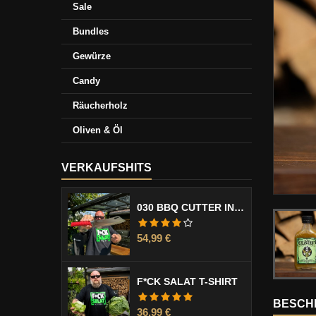
Sale
Bundles
Gewürze
Candy
Räucherholz
Oliven & Öl
VERKAUFSHITS
030 BBQ CUTTER INCL. KLINGENSCHUTZ
Preis
54,99 €
F*CK SALAT T-SHIRT
BESCH
Preis
36,99 €