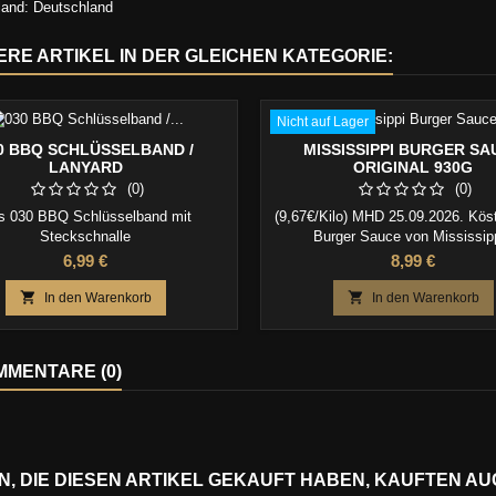
land: Deutschland
ERE ARTIKEL IN DER GLEICHEN KATEGORIE:
Nicht auf Lager
0 BBQ SCHLÜSSELBAND /
MISSISSIPPI BURGER SA
LANYARD
ORIGINAL 930G
(0)
(0)
s 030 BBQ Schlüsselband mit
(9,67€/Kilo) MHD 25.09.2026. Kös
Steckschnalle
Burger Sauce von Mississipp
Preis
Preis
6,99 €
8,99 €


In den Warenkorb
In den Warenkorb
MENTARE (0)
, DIE DIESEN ARTIKEL GEKAUFT HABEN, KAUFTEN AUCH