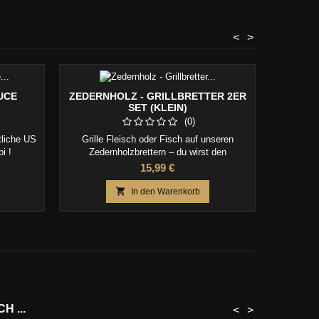
<
>
UCE
ZEDERNHOLZ - GRILLBRETTER 2ER
MULTI
SET (KLEIN)
M
(0)
tliche US
Grille Fleisch oder Fisch auf unseren
Der smar
i !
Zedernholzbrettern – du wirst den
häckselt 
Unterschied schmecken. So erzeugst du ein
und meh
Preis
15,99 €
einzigartiges Raucharoma.
Vorbereit
Ink

In den Warenkorb
 ...
<
>