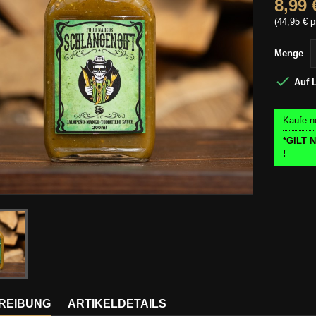
8,99 
(44,95 € p
Menge

Auf 
Kaufe n
*GILT
!
REIBUNG
ARTIKELDETAILS