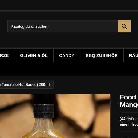

RZE
OLIVEN & ÖL
CANDY
BBQ ZUBEHÖR
RÄ
-Tomatillo Hot Sauce) 200ml
Food 
Mango
(44,95€/L
einem fru