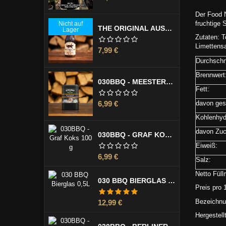
Der Food N
fruchtige 
Nicht auf
THE ORIGINAL AUSTRALIAN LUMI LUMI MARINADE 355 ML
Lager
Zutaten: T
Limettensa
Preis
7,99 €
Durchschni
Brennwert
030BBQ - MEESTERMISCHE 130 G
Fett:
Preis
6,99 €
davon gesä
Kohlenhyd
davon Zuc
030BBQ - GRAF KOKS 100 G
Eiweiß:
Preis
6,99 €
Salz:
Netto Füll
030 BBQ BIERGLAS 0,5L
Preis pro 
Preis
Bezeichnu
12,99 €
Hergestell