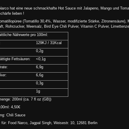
arco hat eine neue schmackhafte Hot Sauce mit Jalapeno, Mango und Tomatillos
Schärfe lieben !
omatillopüree (Tomatillo 30,4%, Wasser, modifizierte Stärke, Zitronensäure)
ft, Rohrzucker, Meersalz, Bird Eye Chili Pulver, Vitamin C Pulver, Limettenz
ttliche Nährwerte pro 100ml:
:
129KJ / 31Kcal
0,2g
ttigte Fettsäuren:
<0,1g
rate:
6,9g
ker:
6,6g
0,3g
1g
menge: 200ml (ca. 7 fl oz (GB))
100ml: 4,50€
ng: Chili Sauce
t für: Food Narco, Jagpal Singh, Weisestr. 10, 12681 Berlin