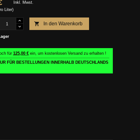
€
Inkl. Mwst.
ro Liter)

In den Warenkorb
Lager
och für
125,00 €
ein, um kostenlosen Versand zu erhalten !
 NUR FÜR BESTELLUNGEN INNERHALB DEUTSCHLANDS