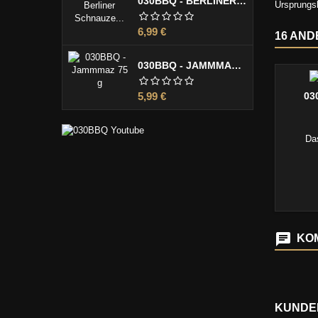
030BBQ - BERLINER SCHNAUZE 100 G
Ursprungs
Preis
6,99 €
16 AND
030BBQ - JAMMMAZ 75 G
Preis
5,99 €
03
Da
KOM
KUNDEN