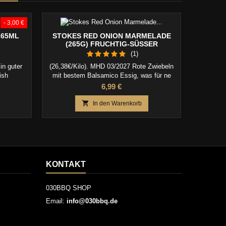
- 3,00 €
265ML
STOKES RED ONION MARMELADE
0
(265G) FRUCHTIG-SÜSSER G
ESCHMACK
(1)
in guter
(26,38€/Kilo). MHD 03/2027 Rote Zwiebeln
21(54,4
ish
mit bestem Balsamico Essig, was für ne
Geile Nummer. Pro Glas 265g.
eis
Preis
6,99 €

In den Warenkorb
KONTAKT
030BBQ SHOP
Email:
info@030bbq.de