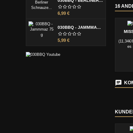
030BBQ - BERLINER SCHNAUZE 100 G
16 AND
Preis
6,99 €
030BBQ - JAMMMAZ 75 G
MIS
Preis
5,99 €
(11,34€/
es 
Missi
KOM
KUNDEN