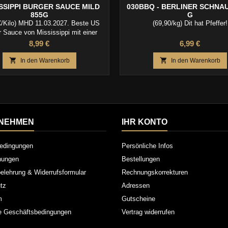
SSIPPI BURGER SAUCE MILD
030BBQ - BERLINER SCHNAU
855G
G
€/Kilo) MHD 11.03.2027. Beste US
(69,90/kg) Dit hat Pfeffer!
 Sauce von Mississippi mit einer
milden Note !
Preis
Preis
8,99 €
6,99 €


In den Warenkorb
In den Warenkorb
NEHMEN
IHR KONTO
edingungen
Persönliche Infos
inungen
Bestellungen
elehrung & Widerrufsformular
Rechnungskorrekturen
tz
Adressen
m
Gutscheine
e Geschäftsbedingungen
Vertrag widerrufen