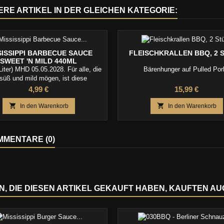
ERE ARTIKEL IN DER GLEICHEN KATEGORIE:
SISSIPPI BARBECUE SAUCE
FLEISCHKRALLEN BBQ, 2 
SWEET 'N MILD 440ML
Liter) MHD 05.05.2028. Für alle, die
Bärenhunger auf Pulled Por
süß und mild mögen, ist diese
ssippi Barbecue Sauce genau das
Preis
Preis
4,99 €
15,99 €
Richtige !


In den Warenkorb
In den Warenkorb
MENTARE (0)
, DIE DIESEN ARTIKEL GEKAUFT HABEN, KAUFTEN AUCH