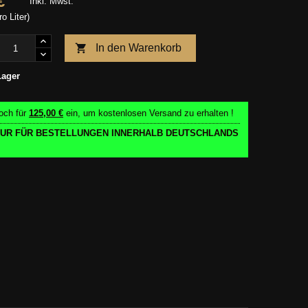
€
Inkl. Mwst.
ro Liter)

In den Warenkorb
Lager
och für
125,00 €
ein, um kostenlosen Versand zu erhalten !
 NUR FÜR BESTELLUNGEN INNERHALB DEUTSCHLANDS