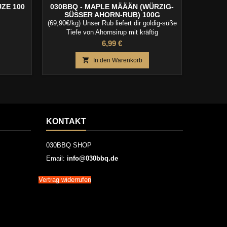
ZE 100
030BBQ - MAPLE MÄÄÄN (WÜRZIG-
FOOD N
SÜSSER AHORN-RUB) 100G
(69,90€/kg) Unser Rub liefert dir goldig-süße
(44,95€/
Tiefe von Ahornsirup mit kräftig
Nar
abgestimmter Würze.
Preis
6,99 €

In den Warenkorb
KONTAKT
030BBQ SHOP
Email:
info@030bbq.de
Vertrag widerrufen