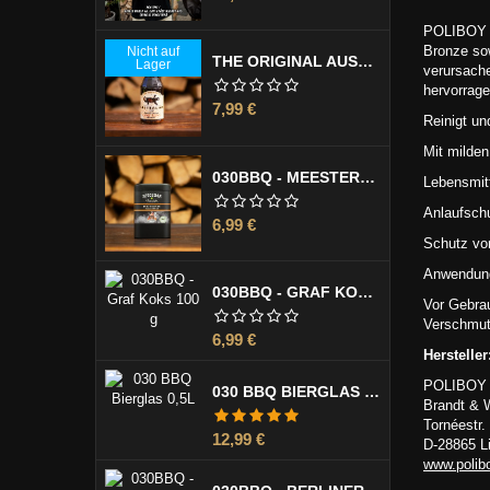
POLIBOY Me
Bronze sow
Nicht auf
THE ORIGINAL AUSTRALIAN LUMI LUMI MARINADE 355 ML
Lager
verursache
hervorrage
Preis
7,99 €
Reinigt un
Mit milden
030BBQ - MEESTERMISCHE 130 G
Lebensmit
Anlaufsch
Preis
6,99 €
Schutz vo
Anwendun
030BBQ - GRAF KOKS 100 G
Vor Gebrau
Verschmut
Preis
6,99 €
Hersteller
POLIBOY
030 BBQ BIERGLAS 0,5L
Brandt & 
Tornéestr.
Preis
12,99 €
D-28865 Li
www.polib