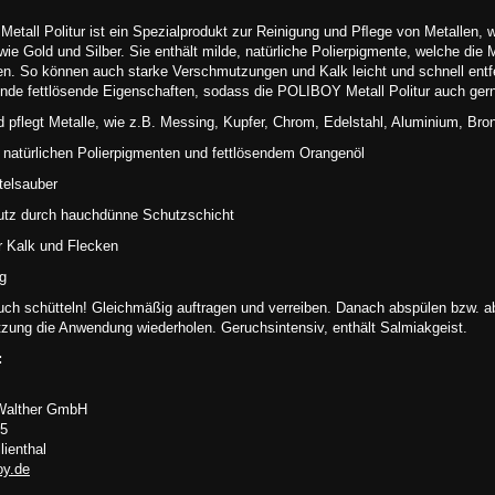
tall Politur ist ein Spezialprodukt zur Reinigung und Pﬂege von Metallen, 
ie Gold und Silber. Sie enthält milde, natürliche Polierpigmente, welche die 
n. So können auch starke Verschmutzungen und Kalk leicht und schnell entf
nde fettlösende Eigenschaften, sodass die POLIBOY Metall Politur auch gern
d pflegt Metalle, wie z.B. Messing, Kupfer, Chrom, Edelstahl, Aluminium, Bro
 natürlichen Polierpigmenten und fettlösendem Orangenöl
telsauber
utz durch hauchdünne Schutzschicht
r Kalk und Flecken
g
ch schütteln! Gleichmäßig auftragen und verreiben. Danach abspülen bzw. a
zung die Anwendung wiederholen. Geruchsintensiv, enthält Salmiakgeist.
:
Walther GmbH
 5
lienthal
oy.de