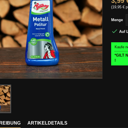
3,99 
(19,95 € p
Menge

Auf 
Kaufe n
*GILT
!
REIBUNG
ARTIKELDETAILS