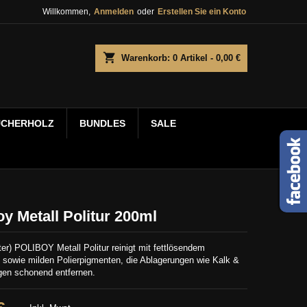
Willkommen,
Anmelden
oder
Erstellen Sie ein Konto
shopping_cart
Warenkorb:
0
Artikel - 0,00 €
UCHERHOLZ
BUNDLES
SALE
oy Metall Politur 200ml
ter) POLIBOY Metall Politur reinigt mit fettlösendem
 sowie milden Polierpigmenten, die Ablagerungen wie Kalk &
gen schonend entfernen.