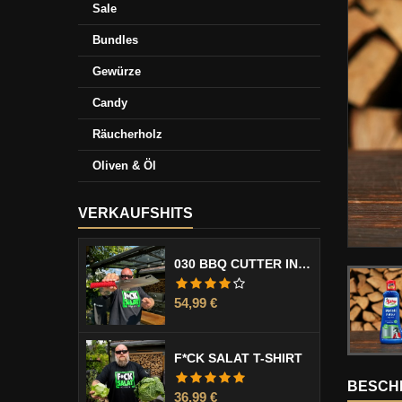
Sale
Bundles
Gewürze
Candy
Räucherholz
Oliven & Öl
VERKAUFSHITS
030 BBQ CUTTER INCL. KLINGENSCHUTZ
Preis
54,99 €
F*CK SALAT T-SHIRT
BESCH
Preis
36,99 €