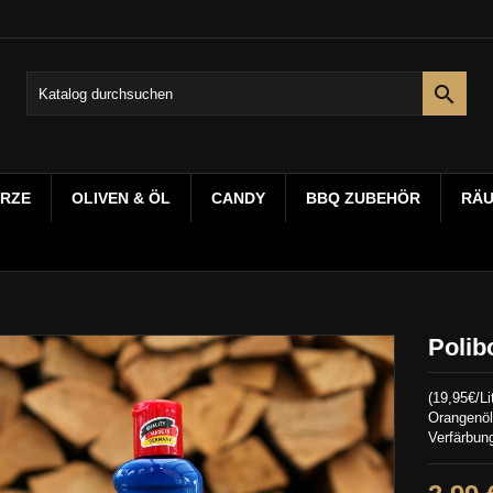

RZE
OLIVEN & ÖL
CANDY
BBQ ZUBEHÖR
RÄ
Polib
(19,95€/Li
Orangenöl
Verfärbun