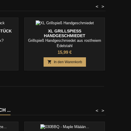
<
>
STÜCK
XL GRILLSPIESS H
SWEE
ANDGESCHMIEDET
k?
Grillspieß Handgeschmiedet aus rostfreiem
(10,76€/K
Edelstahl
Ray
Preis
15,99 €

In den Warenkorb
 ...
<
>