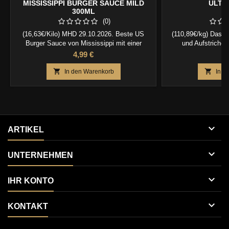
MISSISSIPPI BURGER SAUCE MILD
ULTI
300ML
(0)
(16,63€/Kilo) MHD 29.10.2026. Beste US
(110,89€/kg) Das G
Burger Sauce von Mississippi mit einer
und Aufstriche, 
milden Note !
Tomatenfla
Preis
P
4,99 €
4


In den Warenkorb
In d

ARTIKEL

UNTERNEHMEN

IHR KONTO

KONTAKT