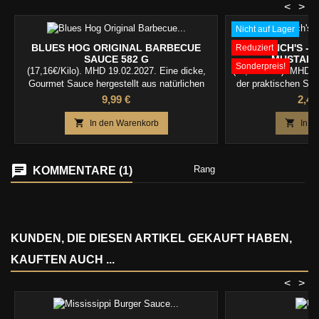
<
>
Nicht auf Lager
BLUES HOG ORIGINAL BARBECUE
FRENCH'S - 
Reduziert
SAUCE 582 G
MUSTARD 
Sonderpreis!
(17,16€/Kilo). MHD 19.02.2027. Eine dicke,
(11,02€/Kilo). MHD 1
Gourmet Sauce hergestellt aus natürlichen
der praktischen Squ
Zutaten Ausgezeichnet auf Schweinefleisch,
Yellow Mustard ist d
Preis
Prei
9,99 €
2,49
Rindfleisch, Wild, Fisch, Hot Wings, gemischt
den USA. Jedes Jah
mit Hackfleisch, Gemüse. Großartig für
amerikanischen Hau


In den Warenkorb
In d
grillen, smoking, und backen
Flasche French's Y
226g
Rang
KOMMENTARE (1)
KUNDEN, DIE DIESEN ARTIKEL GEKAUFT HABEN,
KAUFTEN AUCH ...
<
>