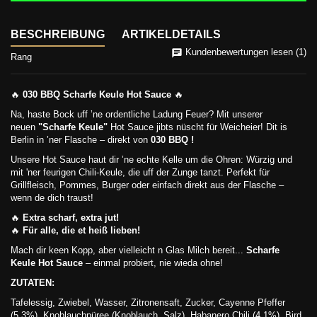
BESCHREIBUNG
ARTIKELDETAILS
Kundenbewertungen lesen (1)
Rang
🔥
030 BBQ Scharfe Keule Hot Sauce
🔥
Na, haste Bock uff ’ne ordentliche Ladung Feuer? Mit unserer
neuen
"Scharfe Keule"
Hot Sauce jibts nüscht für Weicheier! Dit is
Berlin in ’ner Flasche – direkt von
030 BBQ !
Unsere Hot Sauce haut dir ’ne echte Kelle um die Ohren: Würzig und
mit 'ner feurigen Chili-Keule, die uff der Zunge tanzt. Perfekt für
Grillfleisch, Pommes, Burger oder einfach direkt aus der Flasche –
wenn de dich traust!
🔥
Extra scharf, extra jut!
🔥
Für alle, die et heiß lieben!
Mach dir keen Kopp, aber vielleicht n Glas Milch bereit...
Scharfe
Keule Hot Sauce
– einmal probiert, nie wieda ohne!
ZUTATEN:
Tafelessig, Zwiebel, Wasser, Zitronensaft, Zucker, Cayenne Pfeffer
(5,3%), Knoblauchpüree (Knoblauch, Salz), Habanero Chili (4,1%), Bird