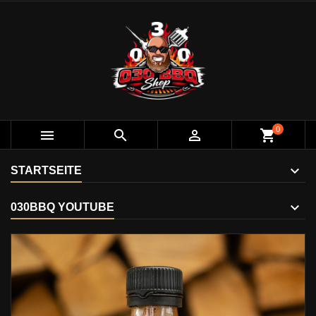
0



shopping_cart
STARTSEITE
030BBQ YOUTUBE