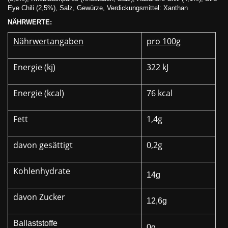
Eye Chili (2,5%), Salz, Gewürze, Verdickungsmittel: Xanthan
NÄHRWERTE:
Nährwertangaben
pro 100g
Energie (kj)
322 kJ
Energie (kcal)
76 kcal
Fett
1,4g
davon gesättigt
0,2g
Kohlenhydrate
14g
davon Zucker
12,6g
Ballaststoffe
0g