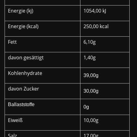
Energie (kj)
1054,00 kJ
Energie (kcal)
250,00 kcal
Fett
6,10g
davon gesättigt
1,40g
Kohlenhydrate
39,00g
davon Zucker
30,00g
Ballaststoffe
0g
Eiweiß
10,00g
Salz
17,00g