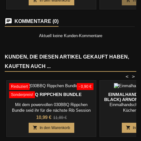


In den Warenkorb
In d
KOMMENTARE (0)
Aktuell keine Kunden-Kommentare
KUNDEN, DIE DIESEN ARTIKEL GEKAUFT HABEN,
KAUFTEN AUCH ...
<
>
Reduziert
- 0,90 €
030BBQ RIPPCHEN BUNDLE
EINMALHANDS
Sonderpreis!
BLACK) ARNOMED
Mit dem powervollen 030BBQ Rippchen
Einmalhandschuh
Bundle seid ihr für die nächste Rib Session
Küchenan
bestens ausgestattet ! MHD 09/27
Preis
Verkaufspreis
P
10,99 €
7
11,89 €


In den Warenkorb
In d