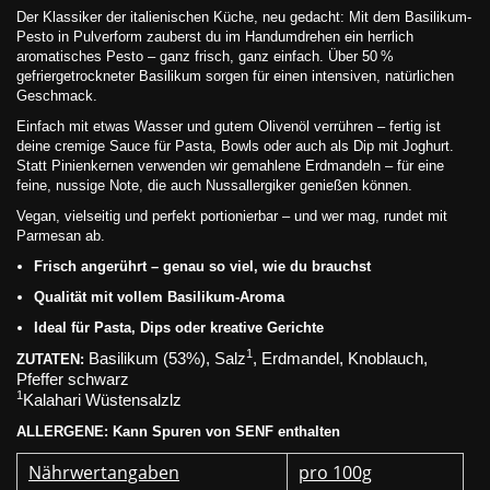
Der Klassiker der italienischen Küche, neu gedacht: Mit dem Basilikum-
Pesto in Pulverform zauberst du im Handumdrehen ein herrlich
aromatisches Pesto – ganz frisch, ganz einfach. Über 50 %
gefriergetrockneter Basilikum sorgen für einen intensiven, natürlichen
Geschmack.
Einfach mit etwas Wasser und gutem Olivenöl verrühren – fertig ist
deine cremige Sauce für Pasta, Bowls oder auch als Dip mit Joghurt.
Statt Pinienkernen verwenden wir gemahlene Erdmandeln – für eine
feine, nussige Note, die auch Nussallergiker genießen können.
Vegan, vielseitig und perfekt portionierbar – und wer mag, rundet mit
Parmesan ab.
Frisch angerührt – genau so viel, wie du brauchst
Qualität mit vollem Basilikum-Aroma
Ideal für Pasta, Dips oder kreative Gerichte
1
Basilikum (53%), Salz
, Erdmandel, Knoblauch,
ZUTATEN:
Pfeffer schwarz
1
Kalahari Wüstensalz
lz
ALLERGENE: Kann Spuren von SENF enthalten
Nährwertangaben
pro 100g