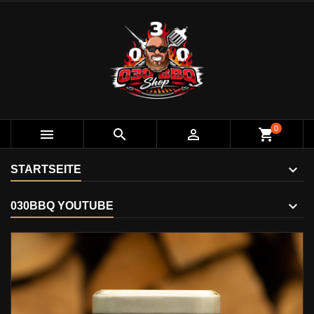
0



shopping_cart
STARTSEITE
030BBQ YOUTUBE