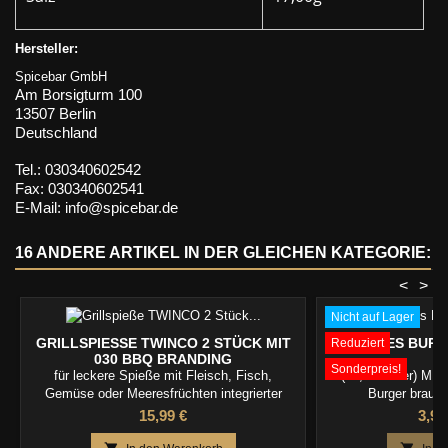
Hersteller:
Spicebar GmbH
Am Borsigturm 100
13507 Berlin
Deutschland
Tel.: 030340602542
Fax: 030340602541
E-Mail: info@spicebar.de
16 ANDERE ARTIKEL IN DER GLEICHEN KATEGORIE:
<
>
Nicht auf Lager
GRILLSPIESSE TWINCO 2 STÜCK MIT 0
STOKES BURG
Reduziert
30 BBQ BRANDING
Sonderpreis!
für leckere Spieße mit Fleisch, Fisch,
(15,06€/Liter) MHD
Gemüse oder Meeresfrüchten integrierter
Burger brauch
Abstreifer sorgt für leichtes Runterschieben
Preis
Prei
15,99 €
3,99
des Grillgutes eckiger Doppelspieß verhindert
Verdrehen des Grillgutes