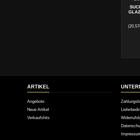
SUC
GLAZ
(20,57
Wettbew
Pork, B
ARTIKEL
UNTER
Angebote
Zahlungsb
Neue Artikel
Lieferbed
Verkaufshits
Widerrufsb
Datenschu
Impressu