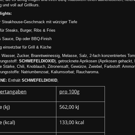
 und voll auf Grillkurs.
ights:
er Steakhouse-Geschmack mit würziger Tiefe
 für Steaks, Burger, Ribs & Fries
ls Sauce, Dip oder BBQ-Finish
ig einsetzbar für Grill & Küche
:
Wasser, Zucker, Branntweinessig, Melasse, Salz, 2-fach konzentriertes Toma
rungsstoff:
SCHWEFELDIOXID
), getrocknete Aprikosen (Aprikosen gehackt,
te Stärke, Chili, Knoblauch, Zitronensaft, Gewürze, Zwiebel, Farbstoff: Ammon
rungsstoffe: Natriumbenzoat, Kaliumsorbat; Raucharoma.
NE:
Enthält
SCHWEFELDIOXID
,
ertangaben
pro 100g
 (kj)
562,00 kJ
 (kcal)
133,00 kcal