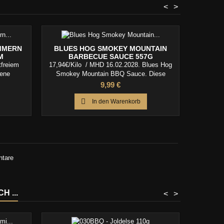
<
>
MMERN
BLUES HOG SMOKEY MOUNTAIN
BLUES
M
BARBECUE SAUCE 557G
tfreiem
17,94€/Kilo / MHD 16.02.2028. Blues Hog
(17,16€/K
dene
Smokey Mountain BBQ Sauce. Diese
Gourmet S
 oder am
Sauce ist eine einzigartige Grillsauce.
Zutaten A
Preis
9,99 €
Verbindet den unverwechselbaren
Rindfl
Geschmack der natürlichen Zutaten der
gemis

In den Warenkorb
Blues Hog Original mit aromatischem
Großartig
natürlichen Hickory-Raucharoma. Blues Hog
Smokey Mountain ist großartig zu Geflügel,
Ribs, Schwein und Rind. Sie eignet sich
ebenfalls...
ntare
 ...
<
>