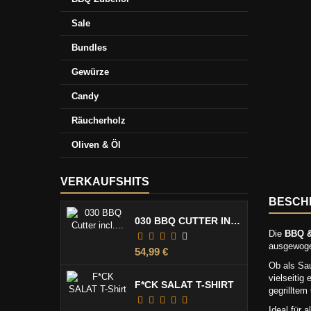
Sale
Bundles
Gewürze
Candy
Räucherholz
Oliven & Öl
VERKAUFSHITS
BESCH
030 BBQ CUTTER INCL. KLINGENSCHUTZ
Die
BBQ &
ausgewoge
Preis
54,99 €
Ob als Sa
vielseitig
F*CK SALAT T-SHIRT
gegrillte
Ideal für 