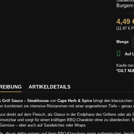
Burgern 
4,49 
(11,97 € P
Menge

Auf 
Kaufe noc
*GILT N
REIBUNG
ARTIKELDETAILS
 Grill Sauce – Steakhouse
von
Cape Herb & Spice
bringt den klassischen 
n kombiniert sie intensive Röstaromen mit einer angenehmen Tiefe – genau d
uce direkt auf dem Fleisch, als Glasur in der Endphase des Grillens oder a
 einsetzbar und sorgt für einen kräftigen BBQ-Charakter ohne zu überdecken.
m Gemüse – aber auch auf Sandwiches oder Wraps.
alle, die es deftig mögen und ihren BBQ-Klassikern einen authentischen, her