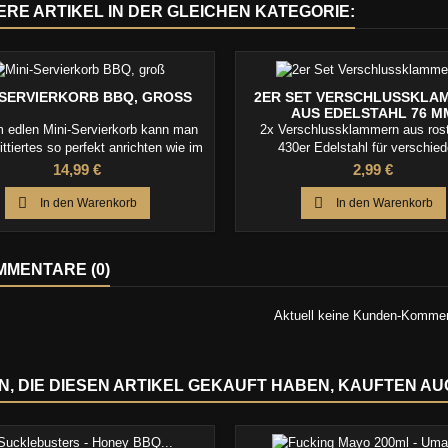
ERE ARTIKEL IN DER GLEICHEN KATEGORIE:
-SERVIERKORB BBQ, GROSS
2ER SET VERSCHLUSSKLA
AUS EDELSTAHL 76 M
 edlen Mini-Servierkorb kann man
2x Verschlussklammern aus ros
rittiertes so perfekt anrichten wie im
430er Edelstahl für verschie
Restaurant.
Anwendungsgebiete in der Küche
Preis
Preis
14,99 €
2,99 €
Grill!


In den Warenkorb
In den Warenkorb
MENTARE (0)
Aktuell keine Kunden-Komme
, DIE DIESEN ARTIKEL GEKAUFT HABEN, KAUFTEN AUCH