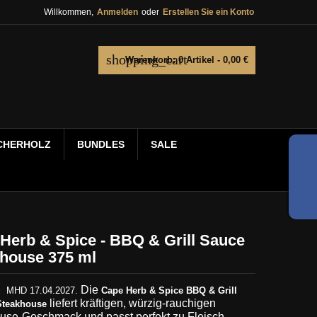
Willkommen,
Anmelden
oder
Erstellen Sie ein Konto
shopping_cart
Warenkorb:
0
Artikel - 0,00 €
CHERHOLZ
BUNDLES
SALE
Herb & Spice - BBQ & Grill Sauce
house 375 ml
)
Die
MHD 17.04.2027.
Cape Herb & Spice BBQ & Grill
liefert kräftigen, würzig-rauchigen
Steakhouse
use-Geschmack und passt perfekt zu Fleisch,