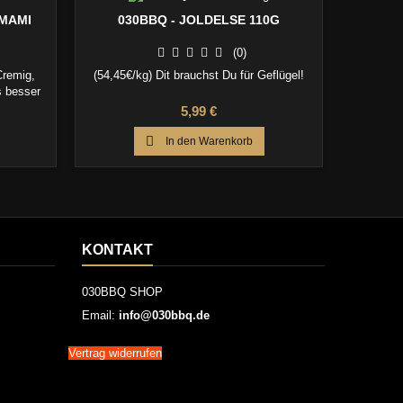
UMAMI
030BBQ - JOLDELSE 110G
030BB
(0)
Cremig,
(54,45€/kg) Dit brauchst Du für Geflügel!
(53
s besser
Preis
5,99 €

In den Warenkorb
KONTAKT
030BBQ SHOP
Email:
info@030bbq.de
Vertrag widerrufen