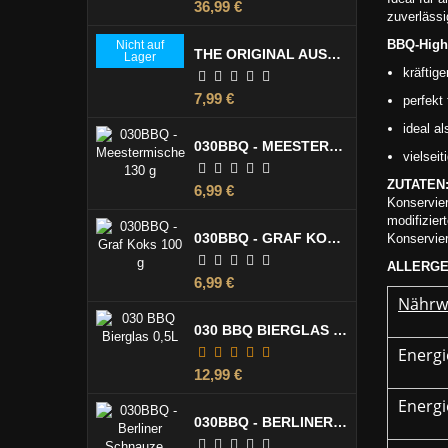
Preis
36,99 €
zuverlässig
BBQ-Highl
Nicht auf
THE ORIGINAL AUSTRALIAN LUMI LUMI MARINADE 355 ML
Lager
kräftig
Preis
7,99 €
perfekt
ideal a
030BBQ - MEESTERMISCHE 130 G
vielseit
ZUT
ATEN
Preis
6,99 €
Konservie
modifizier
030BBQ - GRAF KOKS 100 G
Konservie
ALLERGE
Preis
6,99 €
Nährw
030 BBQ BIERGLAS 0,5L
Energie
Preis
12,99 €
Energie
030BBQ - BERLINER SCHNAUZE 100 G