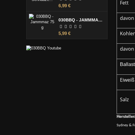
Fett
Preis
6,99 €
davon 
030BBQ - JAMMMAZ 75 G
Kohle
Preis
5,99 €
davon
Ballast
Eiweiß
Salz
Hersteller
Sydney & F