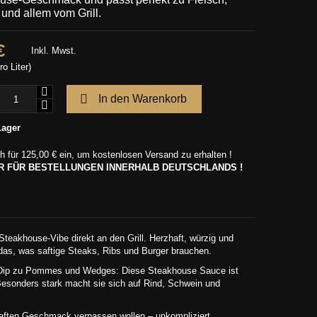
und allem vom Grill.
€
Inkl. Mwst.
ro Liter)

In den Warenkorb
Lager
h für
125,00 €
ein, um kostenlosen Versand zu erhalten !
UR FÜR BESTELLUNGEN INNERHALB DEUTSCHLANDS !
Steakhouse-Vibe direkt an den Grill. Herzhaft, würzig und
as, was saftige Steaks, Ribs und Burger brauchen.
ls Dip zu Pommes und Wedges: Diese Steakhouse Sauce ist
 Besonders stark macht sie sich auf Rind, Schwein und
zhaften Geschmack verpassen wollen – unkompliziert,