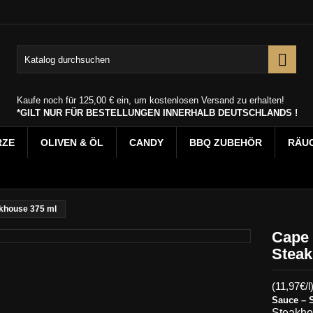

Kaufe noch für
125,00 €
ein, um kostenlosen Versand zu erhalten!
*GILT NUR FÜR BESTELLUNGEN INNERHALB DEUTSCHLANDS !
RZE
OLIVEN & ÖL
CANDY
BBQ ZUBEHÖR
RÄU
akhouse 375 ml
Cape 
Steak
(11,97€/l
Sauce – 
Steakho