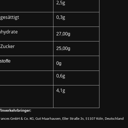
2,5g
gesättigt
0,3g
nhydrate
27,00g
 Zucker
25,00g
stoffe
0g
0,6g
4,1g
/Inverkehrbringer:
rances GmbH & Co. KG, Gut Maarhausen, Eiler Straße 3s, 51107 Köln, Deutschland