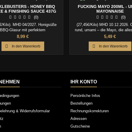
KLEBUSTERS - HONEY BBQ
FUCKING MAYO 200ML - 
E & FINISHING SAUCE 437G
MAYONNAISE
(0)
(0)
€/Kilo). MHD 04/2027. Honigsüße
(27,45€/Kilo) MHD 10.12.2026. 
BBQ-Glasur mit perfektem
rund, umami – die Mayo, die alle
erbsglanz – ideal für Ribs, Pulled
macht
Preis
Preis
8,99 €
5,49 €
risket und Grillklassiker aller Art.


In den Warenkorb
In den Warenkorb
NEHMEN
IHR KONTO
edingungen
Persönliche Infos
inungen
Bestellungen
elehrung & Widerrufsformular
Rechnungskorrekturen
tz
Adressen
m
Gutscheine