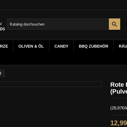

n!
NDS
RZE
OLIVEN & ÖL
CANDY
BBQ ZUBEHÖR
RÄ
)
Rote 
(Pulv
(28,87€/k
12,99