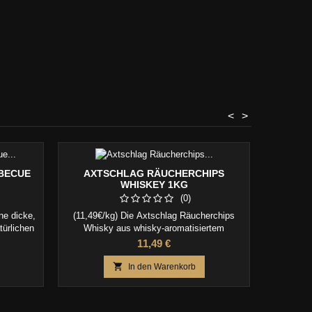
<
>
Reduziert
BECUE
AXTSCHLAG RÄUCHERCHIPS
GRIL
Sonderpre
WHISKEY 1KG
(0)
ne dicke,
(11,49€/kg) Die Axtschlag Räucherchips
Ran ans G
türlichen
Whisky aus whisky-aromatisiertem
des Antir
efleisch,
Eichenholz verleihen Fleisch, Fisch und
Hand und
Preis
11,49 €
Wings,
Gemüse eine markante, edle Whisky-Note.
Servieren
müse.

In den Warenkorb
nd backen