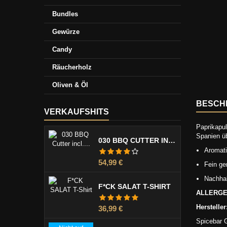
Bundles
Gewürze
Candy
Räucherholz
Oliven & Öl
BESCH
VERKAUFSHITS
Paprikapul
Spanien üb
030 BBQ CUTTER INCL. KLINGENSCHUTZ
Aromati
Preis
54,99 €
Fein ge
Nachhal
F*CK SALAT T-SHIRT
ALLERGEN
Hersteller
Preis
36,99 €
Spicebar