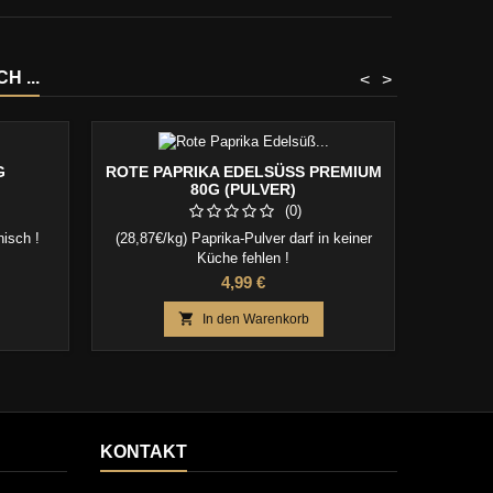
 ...
<
>
G
ROTE PAPRIKA EDELSÜSS PREMIUM 8
B
0G (PULVER)
(0)
enisch !
(28,87€/kg) Paprika-Pulver darf in keiner
(85,
Küche fehlen !
au
Preis
4,99 €

In den Warenkorb
KONTAKT