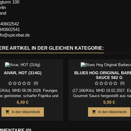
gturm 100
lin
and
0340602542
340602541
info@spicebar.de
ERE ARTIKEL IN DER GLEICHEN KATEGORIE:
AIVAR, HOT (314G)
BLUES HOG ORIGINAL BAR
SAUCE 582 G
(0)
(0)
€/Kilo). MHD 06.09.2028. Feuriges
(17,16€/Kilo). MHD 19.02.2027. Ei
us gerösteter, scharfer Paprika und
Gourmet Sauce hergestellt aus na
gine. Würzig scharfes zu frisch
Zutaten Ausgezeichnet auf Schwein
Preis
Preis
6,49 €
9,99 €
nem Brot oder als Dip zu Käse und
Rindfleisch, Wild, Fisch, Hot 
h. Es verleiht ihren Gerichten eine
gemischt mit Hackfleisch, Ge


In den Warenkorb
In den Warenkorb
angenehme Schärfe.
Großartig für grillen, smoking, u
MENTARE (0)