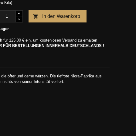
ro Kilo)

In den Warenkorb
Lager
h für
125,00 €
ein, um kostenlosen Versand zu erhalten !
UR FÜR BESTELLUNGEN INNERHALB DEUTSCHLANDS !
die öfter und gerne würzen. Die tiefrote Niora-Paprika aus
chts von seiner Intensität verliert.