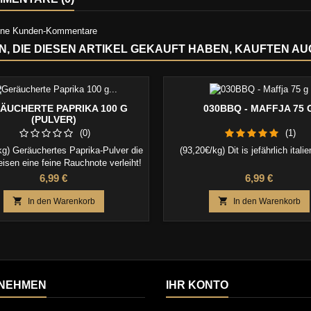
eine Kunden-Kommentare
, DIE DIESEN ARTIKEL GEKAUFT HABEN, KAUFTEN AUCH
ÄUCHERTE PAPRIKA 100 G
030BBQ - MAFFJA 75 
(PULVER)
(0)
(1)
kg) Geräuchertes Paprika-Pulver die
(93,20€/kg) Dit is jefährlich itali
eisen eine feine Rauchnote verleiht!
Preis
Preis
6,99 €
6,99 €


In den Warenkorb
In den Warenkorb
NEHMEN
IHR KONTO