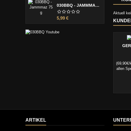
030BBQ - JAMMMAZ 75 G
Aktuell k
Preis
5,99 €
KUNDEN
GER
(69,90€/
allen Sp
ARTIKEL
UNTER