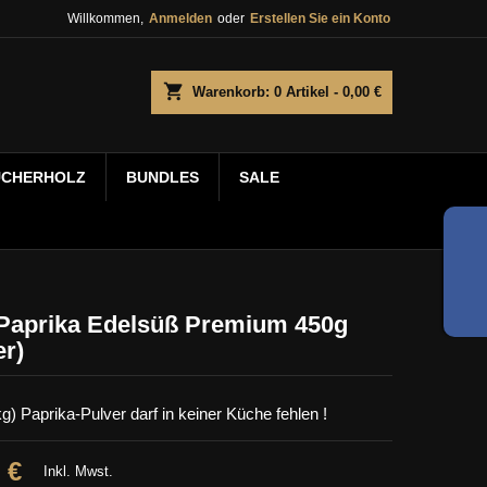
Willkommen,
Anmelden
oder
Erstellen Sie ein Konto
shopping_cart
Warenkorb:
0
Artikel - 0,00 €
UCHERHOLZ
BUNDLES
SALE
Paprika Edelsüß Premium 450g
er)
g) Paprika-Pulver darf in keiner Küche fehlen !
 €
Inkl. Mwst.