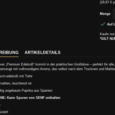
(28,87 € p
Menge

Auf 
Kaufe noc
*GILT N
REIBUNG
ARTIKELDETAILS
ver „Premium Edelsüß“ kommt in der praktischen Großdose – perfekt für alle, 
erzeugt mit vollmundigem Aroma, das selbst nach dem Trocknen und Mahlen ni
sch-edelsüß mit Tiefe
mahlen, leuchtend rot
tig angebaute Paprika aus Spanien
E: Kann Spuren von SENF enthalten
:
 GmbH