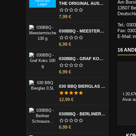
Nicht auf
Am Borsi
THE ORIGINAL AUSTRALIAN LUMI LUMI MARINADE 355 ML
Lager
13507 Ber
Deutschl
Preis
7,99 €
Tel.: 03
Fax: 030
030BBQ - MEESTERMISCHE 130 G
E-Mail: 
Preis
6,99 €
16 AND
030BBQ - GRAF KOKS 100 G
Preis
6,99 €
030 BBQ BIERGLAS 0,5L
t 20,67
Preis
12,99 €
Aivar a
Auber
gebacke
030BBQ - BERLINER SCHNAUZE 100 G
Fleisc
Preis
6,99 €
KOM