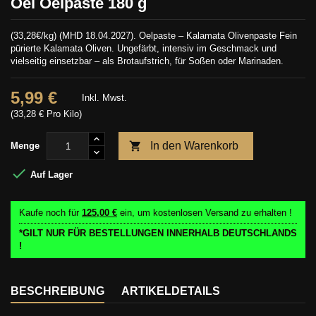
Oel Oelpaste 180 g
(33,28€/kg) (MHD 18.04.2027). Oelpaste – Kalamata Olivenpaste Fein
pürierte Kalamata Oliven. Ungefärbt, intensiv im Geschmack und
vielseitig einsetzbar – als Brotaufstrich, für Soßen oder Marinaden.
5,99 €
Inkl. Mwst.
(33,28 € Pro Kilo)

In den Warenkorb
Menge

Auf Lager
Kaufe noch für
125,00 €
ein, um kostenlosen Versand zu erhalten !
*GILT NUR FÜR BESTELLUNGEN INNERHALB DEUTSCHLANDS
!
BESCHREIBUNG
ARTIKELDETAILS