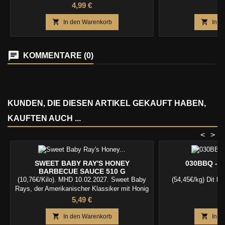
Tomatenflavour brauchen!
Preis
P
4,99 €
6


In den Warenkorb
In d
KOMMENTARE (0)
KUNDEN, DIE DIESEN ARTIKEL GEKAUFT HABEN,
KAUFTEN AUCH ...
<
>
SWEET BABY RAY'S HONEY
030BBQ - 
BARBECUE SAUCE 510 G
(10,76€/Kilo). MHD 10.02.2027. Sweet Baby
(54,45€/kg) Dit br
Rays, der Amerikanischer Klassiker mit Honig
Preis
P
5,49 €
5


In den Warenkorb
In d