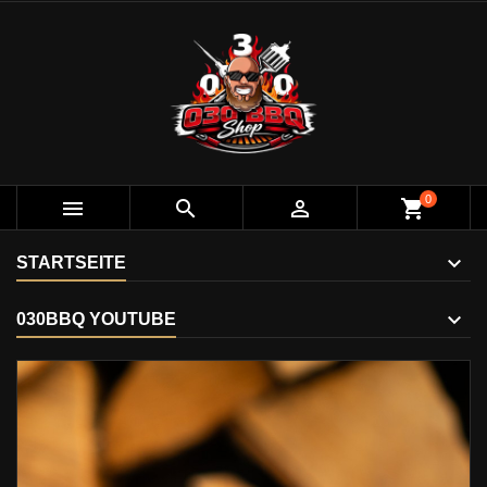
0



shopping_cart
STARTSEITE
030BBQ YOUTUBE