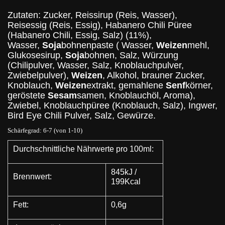
Zutaten: Zucker, Reissirup (Reis, Wasser),
Reisessig (Reis, Essig), Habanero Chili Püree
(Habanero Chili, Essig, Salz) (11%),
Wasser,
Soja
bohnenpaste ( Wasser,
Weizen
mehl,
Glukosesirup,
Soja
bohnen, Salz, Würzung
(Chilipulver, Wasser, Salz, Knoblauchpulver,
Zwiebelpulver),
Weizen
, Alkohol, brauner Zucker,
Knoblauch,
Weizen
extrakt, gemahlene
Senf
körner,
geröstete
Sesam
samen, Knoblauchöl, Aroma),
Zwiebel, Knoblauchpüree (Knoblauch, Salz), Ingwer,
Bird Eye Chili Pulver, Salz, Gewürze.
Schärfegrad: 6-7 (von 1-10)
Durchschnittliche Nährwerte pro 100ml:
845kJ /
Brennwert:
199Kcal
Fett:
0,6g