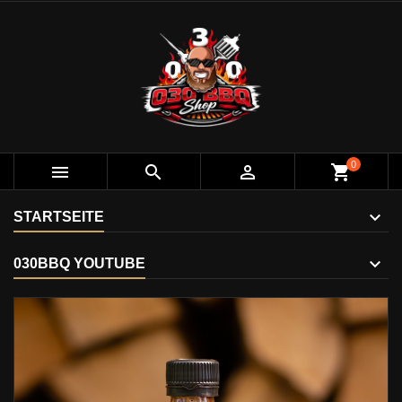
0



shopping_cart
STARTSEITE
030BBQ YOUTUBE