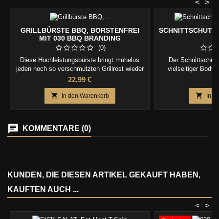
<
>
GRILLBÜRSTE BBQ, BORSTENFREI
SCHNITTSCHUTZ
MIT 030 BBQ BRANDING
(0)
Diese Hochleistungsbürste bringt mühelos
Der Schnittschut
jeden noch so verschmutzten Grillrost wieder
vielseitiger Bodyg
zum Glänzen. Mit den dicht an dicht
schützt Finger und
Preis
Pr
22,99 €
1
geflochtenen Stahlspiralen werden
Hobeln und Reiben
angebackene Reste spürbar besser vom Grill
Klingen und macht 


In den Warenkorb
In d
entfernt als von den Borsten herkömmlicher
noch 
Grillbürsten. Dank eines speziellen
Neigungswinkels zwischen Griff und
KOMMENTARE (0)
Bürstenkopf wird die Kraft optimal...
KUNDEN, DIE DIESEN ARTIKEL GEKAUFT HABEN,
KAUFTEN AUCH ...
<
>