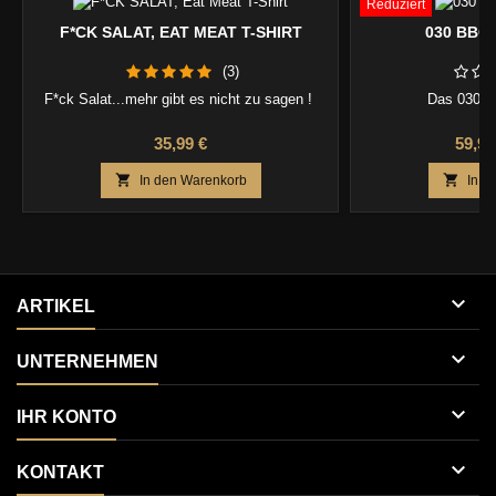
Reduziert
F*CK SALAT, EAT MEAT T-SHIRT
030 BBQ
(3)
F*ck Salat...mehr gibt es nicht zu sagen !
Das 030 B
Preis
Preis
35,99 €
59,99


In den Warenkorb
In d

ARTIKEL

UNTERNEHMEN

IHR KONTO

KONTAKT